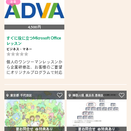
注目
4,500 円
すぐに役に立つMicrosoft Office
レッスン
ビジネス・マネー
個人のワンツーマンレッスンか
ら企業研修迄、お客様のご要望
にオリジナルプログラムで対応
し...
東京都 千代田区
神奈川県 横浜市 港南区
要お問合せ
特典あり
要お問合せ
特典あり