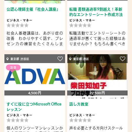
公認心理師主催「社会人講座」
転職 書類通過率9割越え！革新
的なエントリーシート作成方法
ビジネス・マネー
ビジネス・マネー
社会人基礎講座は、あがり症の
転職活動でエントリーシートの
改善 わかりやすく話す、プレ
通過率が悪くて困った経験はあ
ゼン力の練習をたくさんしま
りませんか？ もちろん書くべき
す。 ...
内...
東京都 渋谷区
東京都 港区
注目
4,500 円
22,500 円
すぐに役に立つMicrosoft Office
話し方教室
レッスン
ビジネス・マネー
ビジネス・マネー
個人のワンツーマンレッスンか
声を必要とする方向けスクール