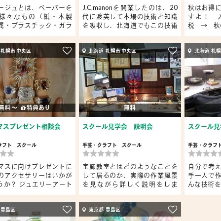
ージュとは、ペーパーを
J.C.manonを開業したのは、20
秋はお得
様々なもの（紙・木製
代に渡英して本場の技術と知識
すよ！ 入
属・プラスチック・ガラ
を吸収し、北海道でもこの技術
税 → 秋の
を広...
 札幌市 中央区
北海道 札幌市 中央区
北海道 札幌
無料 〜
特典あり
無料
マスプレゼント相談会
スクール見学会 説明会
スクール見
ラフト
スクール
手芸・クラフト
スクール
手芸・クラフ
マスに向けプレゼントに
宝飾教室とはどのようなことを
自分で考
のアクセサリーはいかが
して居るのか、実際の作業風景
手一人で
うか？ ジュエリーアート
を見ながら詳しく説明をしま
んな技術を
す。
ジ...
 豊島区
東京都 豊島区