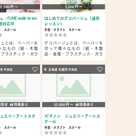
5,200 円 〜
5,200 円 〜
FUNE walk-in wo
はじめてのデコパージュ（通常
*英語対応可
レッスン）
ト
スクール
手芸・クラフト
スクール
ジュとは、ペーパーを
デコパージュとは、ペーパーを
々なもの（紙・木製
切って様々なもの（紙・木製
・プラスチック・ガラ
品・金属・プラスチック・ガラ
ス・...
市 中央区
北海道 札幌市 中央区
問合せ
特典あり
15,000 円 〜
特典あり
ジュエリーアートスク
JCマノン ジュエリーアートス
クール
ト
スクール
手芸・クラフト
スクール