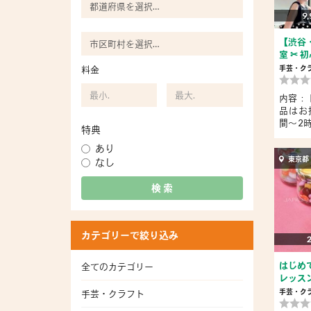
9,
【渋谷
室 ✂︎
料金
手芸・ク
内容：
品はお
間〜2時
特典
込・...
あり
東京都
なし
検 索
カテゴリーで絞り込み
はじめ
全てのカテゴリー
レッス
手芸・ク
手芸・クラフト