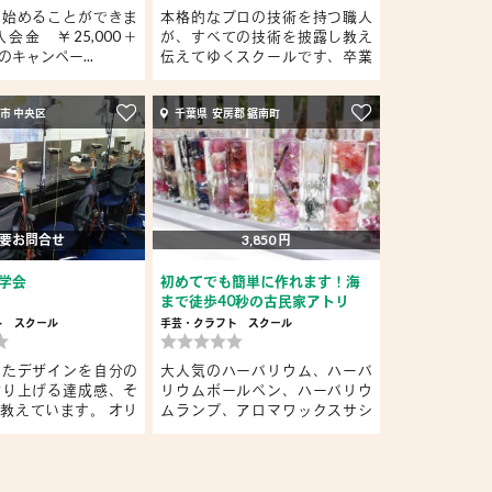
に始めることができま
本格的なプロの技術を持つ職人
会金 ￥25,000＋
が、すべての技術を披露し教え
キャンペー...
伝えてゆくスクールです、卒業
は...
市 中央区
千葉県 安房郡 鋸南町
要お問合せ
3,850 円
学会
初めてでも簡単に作れます！海
まで徒歩40秒の古民家アトリ
エ...
ト
スクール
手芸・クラフト
スクール
えたデザインを自分の
大人気のハーバリウム、ハーバ
作り上げる達成感、そ
リウムボールペン、ハーバリウ
教えています。 オリ
ムランプ、アロマワックスサシ
ェ ...