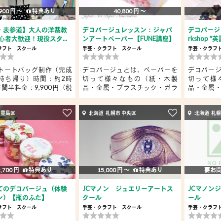
900 円 〜
特典あり
40,800 円 〜
・表参道】大人の洋裁教
デコパージュレッスン：ジャパ
デコパージュ：
 初心者大歓迎！現役スタ...
ンアートペーパー【FUNE講座】
rkshop 
ラフト
スクール
手芸・クラフト
スクール
手芸・クラフ
トートバッグ制作（完成
デコパージュとは、ペーパーを
デコパー
持ち帰り）時間：約2時
切って様々なもの（紙・木製
切って様
間半料金：9,900円（税
品・金属・プラスチック・ガラ
品・金属
ス・...
ス・...
 豊島区
北海道 札幌市 中央区
北海道 札幌
2,700 円
特典あり
15,000 円 〜
特典あり
要お
てのデコパージュ（体験
JCマノン ジュエリーアートス
JCマノン
ン）【瓶のふた】
クール
ール
ラフト
スクール
手芸・クラフト
スクール
手芸・クラフ