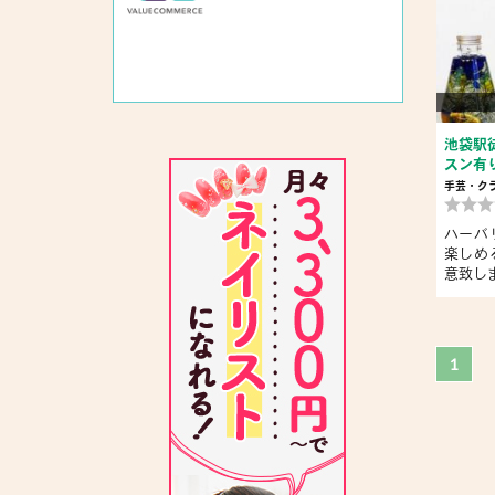
池袋駅
スン有り
手芸・ク
ハーバ
楽しめ
意致しま
1