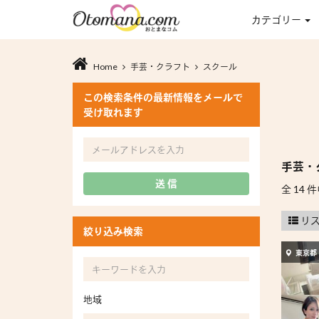
カテゴリー
Home
手芸・クラフト
スクール
この検索条件の最新情報をメールで
受け取れます
手芸・
送 信
全 14 件
リ
絞り込み検索
東京都
地域