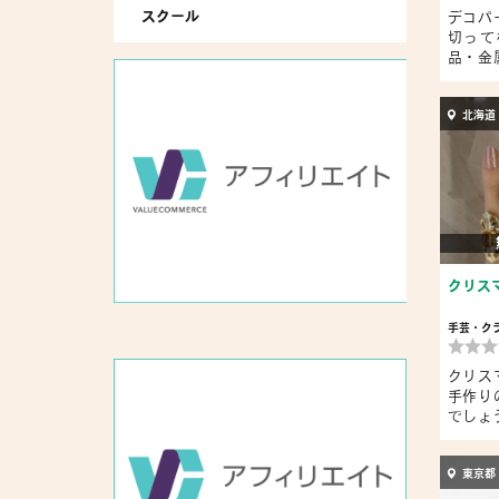
スクール
デコパ
切って
品・金
ス・...
北海道
クリス
手芸・ク
クリス
手作り
でしょ
ス...
東京都