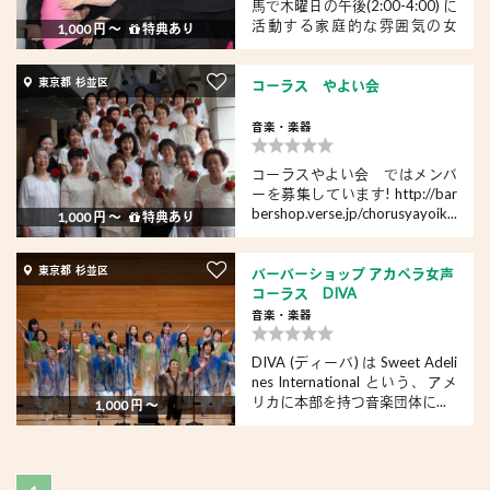
馬で木曜日の午後(2:00-4:00) に
活動する家庭的な雰囲気の女
1,000 円 〜
特典あり
声...
東京都 杉並区
コーラス やよい会
音楽・楽器
コーラスやよい会 ではメンバ
ーを募集しています! http://bar
bershop.verse.jp/chorusyayoik...
1,000 円 〜
特典あり
東京都 杉並区
バーバーショップ アカペラ女声
コーラス DIVA
音楽・楽器
DIVA (ディーバ) は Sweet Adeli
nes International という、アメ
リカに本部を持つ音楽団体に...
1,000 円 〜