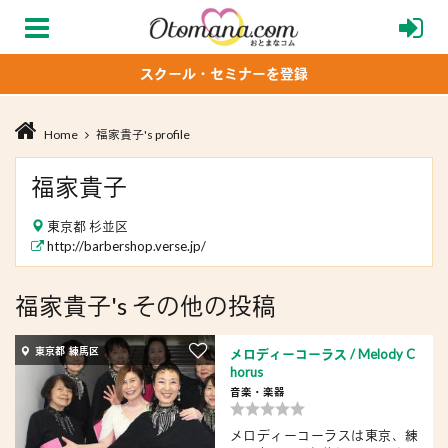
スクール・セミナーを登録
Home
福家貴子's profile
福家貴子
東京都 杉並区
http://barbershop.verse.jp/
福家貴子's その他の投稿
東京都 練馬区
メロディーコーラス / Melody C
horus
音楽・楽器
メロディーコーラスは東京、練