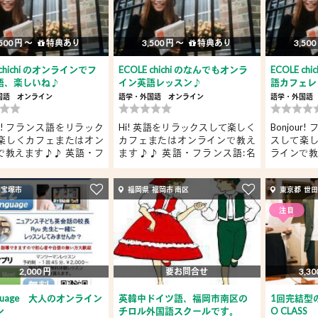
500 円 〜
特典あり
3,500 円 〜
特典あり
3,500
 chichi のオンラインでフ
ECOLE chichi のなんでもオンラ
ECOLE c
語、楽しいね♪
イン英語レッスン♪
語カフェレッス
国語
オンライン
語学・外国語
オンライン
語学・外国語
our! フランス語をリラック
Hi! 英語をリラックスして楽しく
Bonjou
楽しくカフェまたはオン
カフェまたはオンラインで教え
スして楽
で教えます♪♪ 英語・フ
ます♪♪ 英語・フランス語:名
ラインで教
だ...
ラ...
 宝塚市
福岡県 福岡市 南区
東京都 世
注目
2,000 円
要お問合せ
3,30
anguage 大人のオンライン
英韓中ドイツ語、福岡市南区の
1回完結型
ン
チロル外国語スクールです。
O CLASS