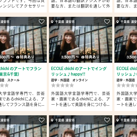
クラフトです。今回は貝
語。日本語の翻訳アシストか必
語。日本
レンジしてアクセサリー
要な方、または翻訳を通して外
要な方、
国語...
国語...
 浦安市
千葉県 浦安市
千葉県 浦
500 円 〜
特典あり
3,500 円 〜
特典あり
3,500
 chichi のアートでフラン
ECOLE chichi のアートでイング
ECOLE c
東京&千葉)
リッシュ♪happy!!
リッシュ♪(
国語
スクール
語学・外国語
オンライン
語学・外国語
大学言語学専門で、芸術
外国語大学言語学専門で、芸術
外国語大
であるchichiによる、ア
家・画家であるchichiによる、ア
家・画家であ
してフランス語を身に...
ートを通して英語を身につける...
ートを通し
 浦安市
千葉県 浦安市
千葉県 浦