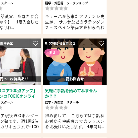
スクール
語学・外国語
ワークショップ
会話教室、あなたに合
キューバから来たアヤナンシ先
か？】 1度入会した
生が、 サルサなどのラテンダン
けれ...
スとスペイン語両方を組み合わ
せ...
市 中央区
宮城県 仙台市 泉区
注目
 円 〜
特典あり
要お問合せ
スコア100点アップ】
気軽に手話を始めてみません
ンのTOEICオンライ
か？？
スクール
語学・外国語
スクール
スコア現役900ホルダー
初めまして！ こちらでは手話初
ン塾です。週1回2時
心者から中級者までのレッスン
のカリキュラムで+100
を お受けいたします。 4年間耳...