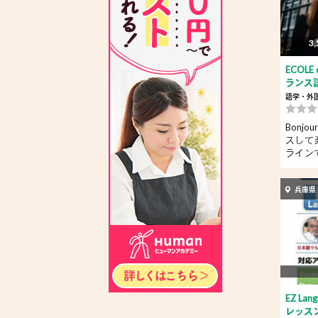
3,
ECOLE
ランス
語学・外
Bonj
スして
ライン
ラ...
兵庫県
EZ L
レッス