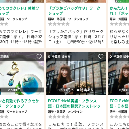
めてのウクレレ」体験ワ
「プラかごバッグ作り」ワーク
かんたん！
ョップ
ショップ
れ！「ポッ
国語
ワークショップ
語学・外国語
ワークショップ
語学・外国語
めてのウクレレ」ワーク
「プラかごバッグ」作りワーク
絵心がな
開催します。 日時:202
ショップ開催します 日時 3月7
り貼った
30日 14時〜16時 場所:
日（土） ①9時50分〜②13時5
で楽しみ
0分...
お...
 高槻市
千葉県 浦安市
千葉県 浦
2,500 円
3,500 円 〜
特典あり
3,500
ンと貝殻で作るアクセサ
ECOLE chichi 英語・フランス
ECOLE c
ワークショップ
語・日本語の翻訳アシストレッ
語・日本語
ス...
ス...
国語
ワークショップ
語学・外国語
オンライン
語学・外国語
固めることで様々な形を
こんにちは！英語、フランス
こんにち