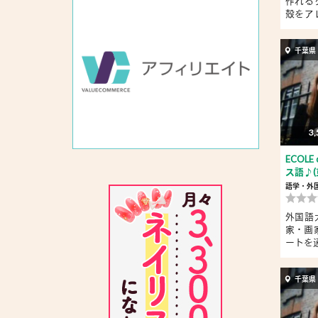
作れる
殻をア
又...
千葉県
3,
ECOLE
ス語♪(
語学・外
外国語
家・画家
ートを通
千葉県