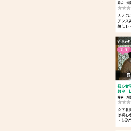
語学・外
大人の
アンス
緒にレ
...
東京都
注目
要
初心者
教室 L
語学・外
☆下北沢
は初心
・英語学