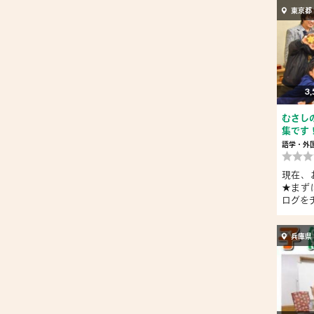
東京都
3,
むさし
集です
語学・外
現在、
★まず
ログをチェ
兵庫県