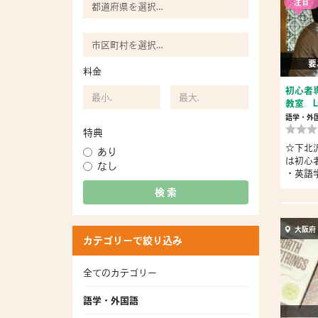
注目
要
料金
初心者
教室 L
語学・外
特典
☆下北沢
あり
は初心
なし
・英語学
検 索
大阪府
カテゴリーで絞り込み
全てのカテゴリー
語学・外国語