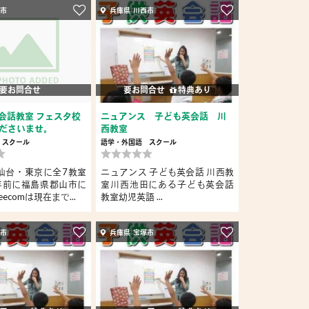
山市
兵庫県 川西市
要お問合せ
要お問合せ
特典あり
m英会話教室 フェスタ校
ニュアンス 子ども英会話 川
ださいませ。
西教室
スクール
語学・外国語
スクール
仙台・東京に全7教室
ニュアンス 子ども英会話 川西教
年前に福島県郡山市に
室川西池田にある子ども英会話
ecomは現在まで...
教室幼児英語 ...
塚市
兵庫県 宝塚市