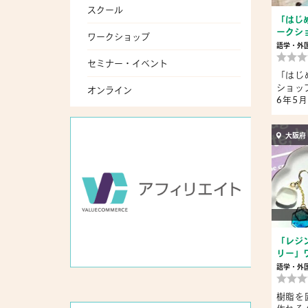
スクール
「はじ
ークシ
ワークショップ
語学・外
セミナー・イベント
「はじ
ショップ
オンライン
6年5月
カ...
大阪府
「レジ
リー」
語学・外
樹脂を