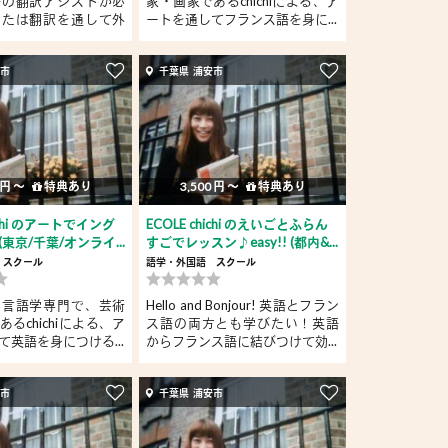
語の翻訳アシストか必
家・画家であるchichiによる、ア
または翻訳を通して外
ートを通してフランス語を身に...
安市
千葉県 浦安市
 円 〜
特典あり
3,500 円 〜
特典あり
hichi のアートでイング
ECOLE chichi のえいごとふらん
東京/千葉/オンライ...
すごでレッスン♪easy!! (都内&...
スクール
語学・外国語
スクール
学言語学専門で、芸術
Hello and Bonjour! 英語とフラン
るchichiによる、ア
ス語の両方とも学びたい！英語
て英語を身につける...
からフランス語に結びつけて効...
安市
千葉県 浦安市