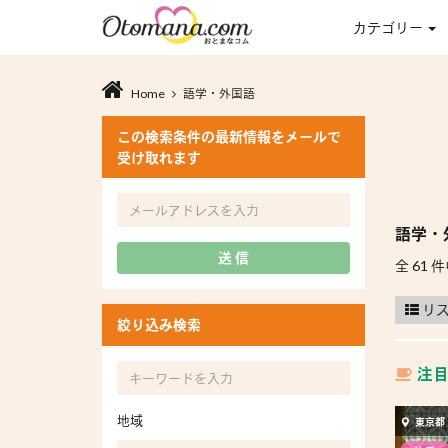
カテゴリー
Home
語学・外国語
この検索条件の最新情報をメールで
受け取れます
語学・
送 信
全 61 件
リ
絞り込み検索
注
地域
東京都