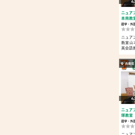
6,
ニュア
本南教
語学・外
ニュア
教室山
英会話教
兵庫県
6,
ニュア
塚教室
語学・外
ニュア