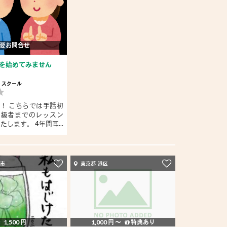
要お問合せ
を始めてみません
スクール
！ こちらでは手話初
中級者までのレッスン
たします。 4年間耳...
槻市
東京都 港区
1,500 円
1,000 円 〜
特典あり