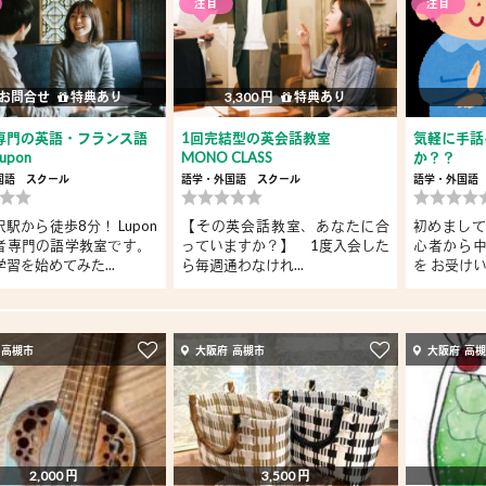
注目
注目
お問合せ
特典あり
3,300 円
特典あり
専門の英語・フランス語
1回完結型の英会話教室
気軽に手話
upon
MONO CLASS
か？？
国語
スクール
語学・外国語
スクール
語学・外国語
駅から徒歩8分！ Lupon
【その英会話教室、あなたに合
初めまして
者専門の語学教室です。
っていますか？】 1度入会した
心者から
習を始めてみた...
ら毎週通わなけれ...
を お受けい
 高槻市
大阪府 高槻市
大阪府 高
2,000 円
3,500 円