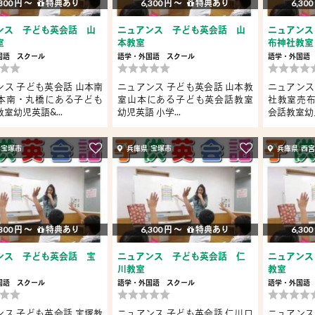
300 円 〜
特典あり
6,300 円 〜
特典あり
6,300
ンス 子ども英会話 山
ニュアンス 子ども英会話 山
ニュアンス
室
本教室
布神社教室
国語
スクール
語学・外国語
スクール
語学・外国語
ンス 子ども英会話 山本南
ニュアンス 子ども英会話 山本教
ニュアンス
本南・丸橋にある子ども
室山本にある子ども英会話教室
社教室売
室幼児英語&...
幼児英語 小学...
会話教室幼児
 宝塚市
兵庫県 宝塚市
兵庫県 西
300 円 〜
特典あり
6,300 円 〜
特典あり
6,300
ンス 子ども英会話 宝
ニュアンス 子ども英会話 仁
ニュアンス
川教室
教室
国語
スクール
語学・外国語
スクール
語学・外国語
ンス 子ども英会話 宝塚教
ニュアンス 子ども英会話 仁川口
ニュアンス