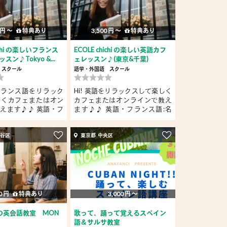
 円 〜
特典あり
3,500 円 〜
特典あり
hichi の楽しいフランス
ECOLE chichi の楽しい英語カフ
ン♪Tokyo &...
ェレッスン♪(東京&千葉)
スクール
語学・外国語
スクール
r! フランス語をリラック
Hi! 英語をリラックスして楽しく
しくカフェまたはオン
カフェまたはオンラインで教え
えます♪♪ 英語・フ
ます♪♪ 英語・フランス語:名
だ...
田谷区
東京都 中央区
0 円
特典あり
3,000 円 〜
の英会話教室 MON
歌って、踊って覚えるスペイン
語＆サルサ教室