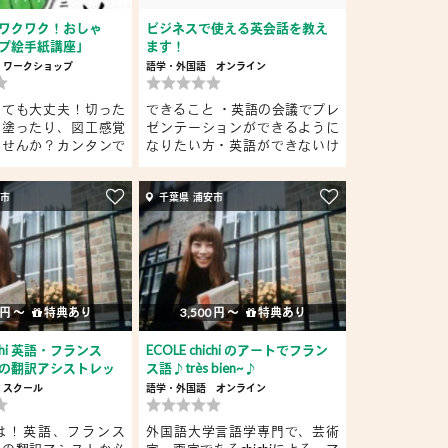
ワクワク！おしゃ
ビジネスで使える英会話を教え
プ絵手紙講座」
ます！
ワークショップ
語学・外国語
オンライン
くても大丈夫！切った
できること ・英語の会議でプレ
り塗ったり、図工感覚
ゼンテーションができるように
ませんか？カンタンで
なりたい方・英語ができないけ
ど...
安市
千葉県 浦安市
 円 〜
特典あり
3,500 円 〜
特典あり
hichi 英語・フランス
ECOLE chichi のアートでフラン
の翻訳アシストレッ
ス語♪très bien~♪
スクール
語学・外国語
オンライン
は！英語、フランス
外国語大学言語学専門で、芸術