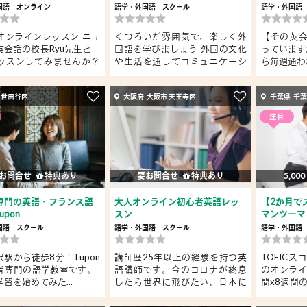
国語
オンライン
語学・外国語
スクール
語学・外国語
オンラインレッスン ニュ
くつろいだ雰囲気で、楽しく外
【その英
英会話の校長Ryu先生と一
国語を学びましょう 外国の文化
っています
ッスンしてみませんか？
や生活を通してコミュニケーシ
ら毎週通わな
ョ...
 世田谷区
大阪府 大阪市 天王寺区
千葉県 千葉
注目
お問合せ
特典あり
要お問合せ
特典あり
5,000
専門の英語・フランス語
大人オンライン初心者英語レッ
【2か月で
upon
スン
マンツーマ
ン塾
国語
スクール
語学・外国語
スクール
語学・外国語
駅から徒歩8分！ Lupon
講師歴25年以上の経験を持つ英
TOEIC
者専門の語学教室です。
語講師です。今のコロナが終息
のオンライ
習を始めてみた...
したら世界に飛びたい、日本に
間x8週間
来...
点@を...