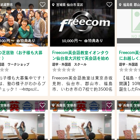
 武蔵野市
宮城県 仙台市 泉区
福島県 郡
500 円 〜
特典あり
10,000 円 〜
特典あり
の芝居塾（お子様も大募
Freecom英会話教室イオンタウ
Freeco
！）
ン仙台泉大沢校で英会話を始め
にお越しく
よ...
国語
ワークショップ
語学・外国語
スクール
語学・外国語
お子様も大募集中です！
Freecom英会話教室は東京赤坂
【福島・
は、塾の様子がわかるブ
見附、仙台市、郡山市、福島
開講】10
ック！ →https://...
市、いわき市の7校で約3500名
誕生したFre
以上の...
 宝塚市
兵庫県 宝塚市
兵庫県 宝