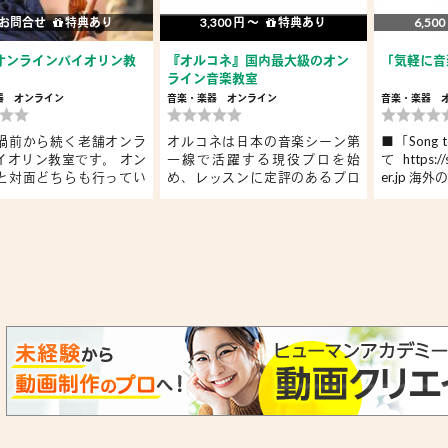
お問合せ
特典あり
3,300 円 〜
特典あり
6,500
オンラインバイオリン教
『オルコネ』国内最大級のオン
「気軽に音
ライン音楽教室
器
オンライン
音楽・楽器
オンライン
音楽・楽器
禍前から続く老舗オンラ
オルコネは日本の音楽シーン第
■「Song t
イオリン教室です。 オン
一線で活躍する現役プロを始
て https://
と対面どちらも行ってい
め、レッスンに定評のあるプロ
er.jp 海外
講師...