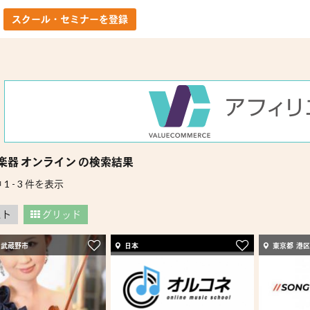
スクール・セミナーを登録
楽器 オンライン の検索結果
 1 - 3 件を表示
スト
グリッド
 武蔵野市
日本
東京都 港区