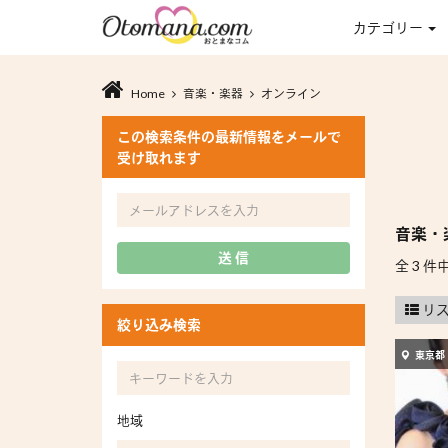
カテゴリー
Home
音楽・楽器
オンライン
この検索条件の最新情報をメールで
受け取れます
音楽・
送 信
全 3 件中
リ
絞り込み検索
東京都
地域