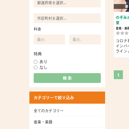
要
のぞみ
室
料金
音楽・楽
コロナ
インバ
ライン
特典
ま...
あり
なし
1
検 索
カテゴリーで絞り込み
全てのカテゴリー
音楽・楽器