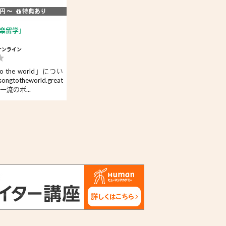
 円 〜
特典あり
楽留学」
オンライン
o the world」につい
songtotheworld.great
の一流のボ...