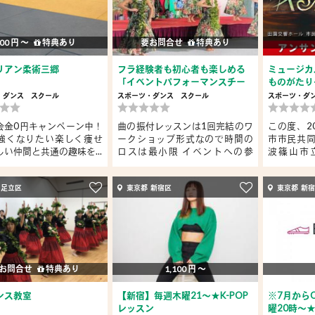
00 円 〜
特典あり
要お問合せ
特典あり
リアン柔術三郷
フラ経験者も初心者も楽しめる
ミュージカ
「イベントパフォーマンスチー
ものがたり
ム」
・ダンス
スクール
スポーツ・ダンス
スクール
スポーツ・ダ
会金0円キャンペーン中！
曲の振付レッスンは1回完結のワ
この度、2
強くなりたい楽しく痩せ
ークショップ形式なので時間の
市市民共同
い仲間と共通の趣味を...
ロスは最小限 イベントへの参
波篠山市
加...
て、...
 足立区
東京都 新宿区
東京都 新
お問合せ
特典あり
1,100 円 〜
ンス教室
【新宿】毎週木曜21～★K-POP
※7月から
レッスン
曜20時～★