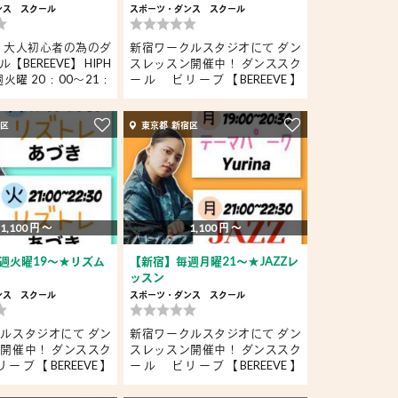
ンス
スクール
スポーツ・ダンス
スクール
 大人初心者の為のダ
新宿ワークルスタジオにて ダン
【BEREEVE】 HIPH
スレッスン開催中！ ダンススク
毎週火曜 20：00～21：
ール ビリーブ【BEREEVE】
毎...
宿区
東京都 新宿区
1,100 円 〜
1,100 円 〜
週火曜19～★リズム
【新宿】毎週月曜21～★JAZZレ
ッスン
ンス
スクール
スポーツ・ダンス
スクール
ルスタジオにて ダン
新宿ワークルスタジオにて ダン
開催中！ ダンススク
スレッスン開催中！ ダンススク
ーブ【BEREEVE】
ール ビリーブ【BEREEVE】
毎...