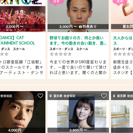
注目
注目
2,000 円 〜
3,000 円 〜
特典あり
要お
s DANCE】CAT
野球でお困りの方、何とか救い
大人からは
TAINMENT SCHOOL
ます。今の動きの良い動き、悪...
ス
・ダンス
スクール
スポーツ・ダンス
スクール
スポーツ・ダ
トロ御堂筋線「江坂駅」
今までの世界が180度変わりま
新規生徒さ
分のスクールです。 数々
す。一度で良いので聞いて頂け
徒歩４分。
アーティスト・ダンサ
ればと思います。聞くのと聞か
スタジオ【
ない...
 世田谷区
東京都 世田谷区
東京都 世
4,000 円
3,800 円 〜