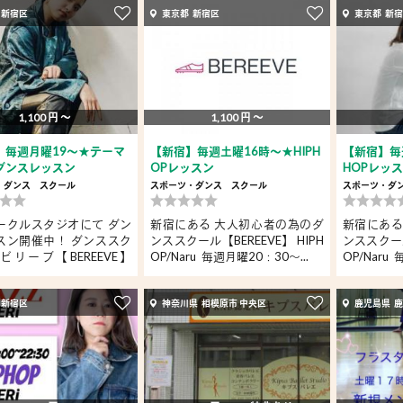
 新宿区
東京都 新宿区
東京都 新
1,100 円 〜
1,100 円 〜
】毎週月曜19～★テーマ
【新宿】毎週土曜16時～★HIPH
【新宿】毎週
ダンスレッスン
OPレッスン
HOPレッ
・ダンス
スクール
スポーツ・ダンス
スクール
スポーツ・ダ
ークルスタジオにて ダン
新宿にある 大人初心者の為のダ
新宿にある
スン開催中！ ダンススク
ンススクール【BEREEVE】 HIPH
ンススクール
ビリーブ【BEREEVE】
OP/Naru 毎週月曜20：30～...
OP/Naru 
 新宿区
神奈川県 相模原市 中央区
鹿児島県 