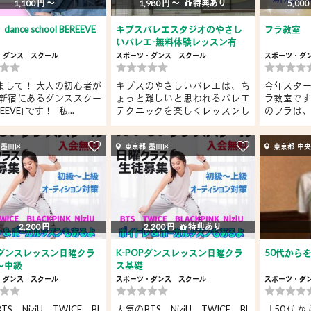
1,100 円 〜
1,980 円 〜
特典あり
5,000
nce school BEREEVE
キプスバレエスタジオのやさし
フラ教室
いバレエ-無料体験レッスン有
り...
・ダンス
スクール
スポーツ・ダンス
スクール
スポーツ・ダ
まして！ 大人の初心者が
キプスのやさしいバレエは、ち
今年スタ
 新宿にあるダンススクー
ょっと難しいと思われるバレエ
ラ教室です
REEVE｣です！ 私...
テクニックを楽しくレッスンし
のフラは
ま...
め...
 墨田区
東京都 墨田区
東京都 中
2,200 円
2,200 円
特典あり
Pダンスレッスン日曜クラ
K-POPダンスレッスン日曜クラ
50代から
～中級
ス基礎
・ダンス
スクール
スポーツ・ダンス
スクール
スポーツ・ダ
S NiziU TWICE BL
人気のBTS NiziU TWICE BL
「50代