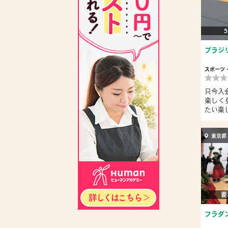
5
ブラジ
スポーツ
只今入
楽しく
たい楽し
東京都
要
フラダ