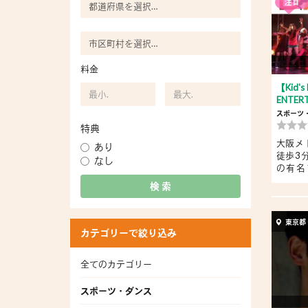
注目
料金
【Kid'
ENTER
スポーツ
特典
大阪メ
あり
徒歩3
なし
の有名
ー・...
検 索
東京都
カテゴリーで絞り込み
全てのカテゴリー
スポーツ・ダンス