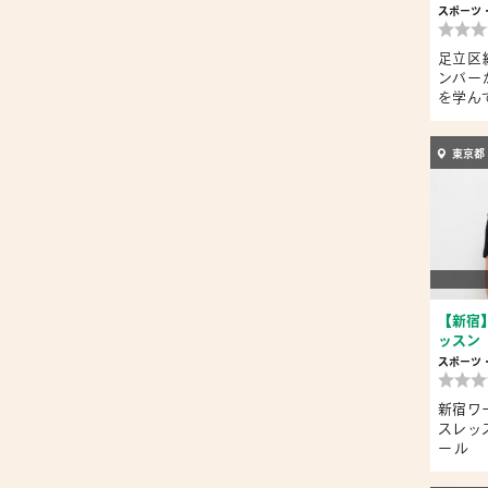
スポーツ
足立区
ンバー
を学ん
も...
東京都
【新宿】
ッスン
スポーツ
新宿ワ
スレッ
ール 
毎...