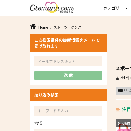
カテゴリー
Home
スポーツ・ダンス
この検索条件の最新情報をメールで
受け取れます
スポー
送 信
全 64 件
リ
絞り込み検索
注
地域
大阪府