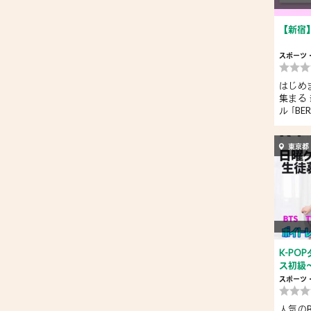
【新宿】da
スポーツ
はじめ
集まる
ル ｢BE
東京都
K-PO
ス初級
スポーツ
人気のBT