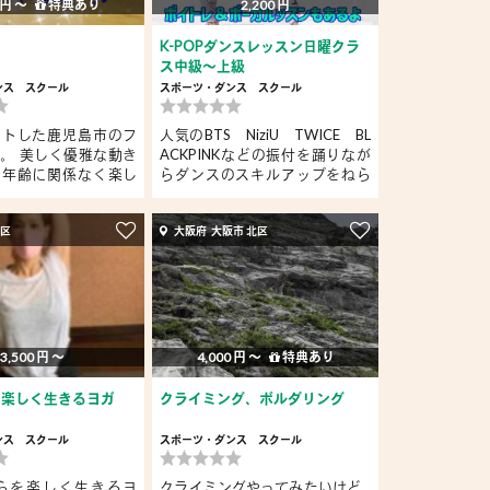
 円 〜
特典あり
2,200 円
K-POPダンスレッスン日曜クラ
ス中級～上級
ンス
スクール
スポーツ・ダンス
スクール
ートした鹿児島市のフ
人気のBTS NiziU TWICE BL
。 美しく優雅な動き
ACKPINKなどの振付を踊りなが
、年齢に関係なく楽し
らダンスのスキルアップをねら
うレ...
央区
大阪府 大阪市 北区
3,500 円 〜
4,000 円 〜
特典あり
を楽しく生きるヨガ
クライミング、ボルダリング
ンス
スクール
スポーツ・ダンス
スクール
からを楽しく生きるヨ
クライミングやってみたいけど…