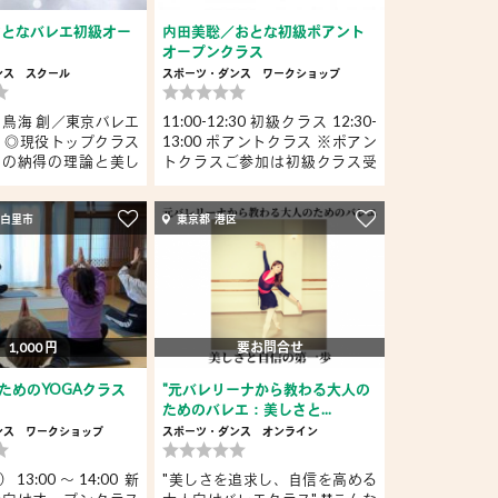
おとなバレエ初級オー
内田美聡／おとな初級ポアント
オープンクラス
ンス
スクール
スポーツ・ダンス
ワークショップ
火）鳥海 創／東京バレエ
11:00-12:30 初級クラス 12:30-
 ◎現役トップクラス
13:00 ポアントクラス ※ポアン
ーの納得の理論と美し
トクラスご参加は初級クラス受
講...
網白里市
東京都 港区
1,000 円
要お問合せ
ためのYOGAクラス
"元バレリーナから教わる大人の
ためのバレエ：美しさと...
ンス
ワークショップ
スポーツ・ダンス
オンライン
）13:00～14:00 新
"美しさを追求し、自信を高める