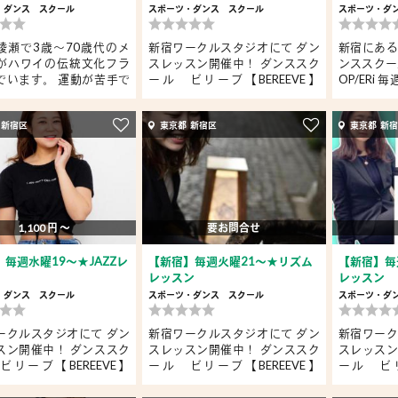
・ダンス
スクール
スポーツ・ダンス
スクール
スポーツ・ダ
綾瀬で3歳〜70歳代のメ
新宿ワークルスタジオにて ダン
新宿にある
がハワイの伝統文化フラ
スレッスン開催中！ ダンススク
ンススクール
でいます。 運動が苦手で
ール ビリーブ【BEREEVE】
OP/ERi 
毎...
30...
 新宿区
東京都 新宿区
東京都 新
1,100 円 〜
要お問合せ
毎週水曜19～★JAZZレ
【新宿】毎週火曜21～★リズム
【新宿】毎
レッスン
レッスン
・ダンス
スクール
スポーツ・ダンス
スクール
スポーツ・ダ
ークルスタジオにて ダン
新宿ワークルスタジオにて ダン
新宿ワーク
スン開催中！ ダンススク
スレッスン開催中！ ダンススク
スレッスン
ビリーブ【BEREEVE】
ール ビリーブ【BEREEVE】
ール ビリ
毎...
毎...