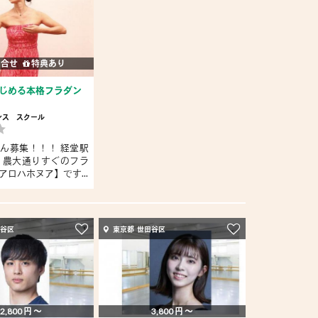
問合せ
特典あり
じめる本格フラダン
ンス
スクール
ん募集！！！ 経堂駅
 農大通りすぐのフラ
アロハホヌア】です...
田谷区
東京都 世田谷区
2,800 円 〜
3,800 円 〜