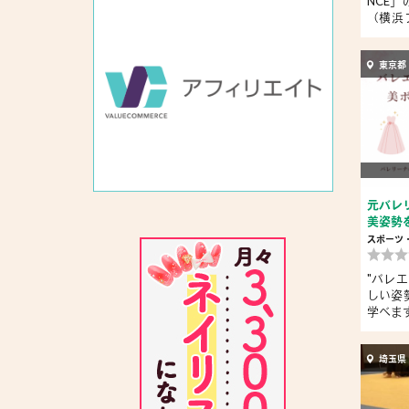
NCE
（横浜
レッ...
東京都
元バレ
美姿勢を
スポーツ
"バレ
しい姿勢
学べます:
埼玉県