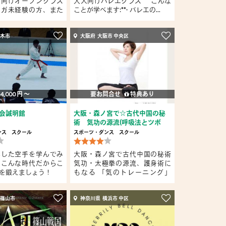
者向けオープンクラス
大人向けバレエクラス" **こんな
ヨガ未経験の方、また
ことが学べます:**- バレエの...
厚木市
大阪府 大阪市 中央区
4,000 円 〜
要お問合せ
特典あり
会誠明館
大阪・森ノ宮で☆古代中国の秘
術 気功の源流(呼吸法とツボ
の...
ンス
スクール
スポーツ・ダンス
スクール
祥した空手を学んでみ
大阪・森ノ宮で古代中国の秘術
？こんな時代だからこ
気功・太極拳の源流、護身術に
を鍛えましょう！
もなる 「気のトレーニング」
習...
波篠山市
神奈川県 横浜市 中区