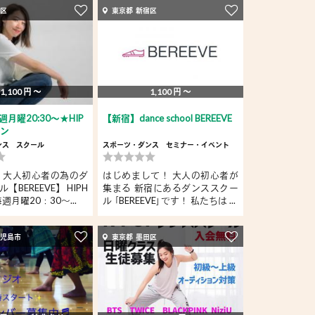
宿区
東京都 新宿区
1,100 円 〜
1,100 円 〜
月曜20:30～★HIP
【新宿】dance school BEREEVE
スン
ンス
スクール
スポーツ・ダンス
セミナー・イベント
 大人初心者の為のダ
はじめまして！ 大人の初心者が
【BEREEVE】 HIPH
集まる 新宿にあるダンススクー
毎週月曜20：30～...
ル ｢BEREEVE｣です！ 私たちは ...
鹿児島市
東京都 墨田区