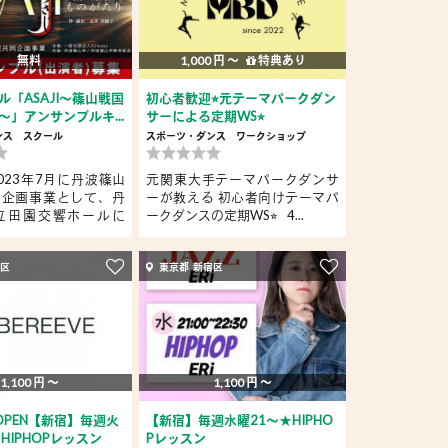
無料
1,000 円 〜
特典あり
ル「ASAJI〜篠山戦国
初心者歓迎⭐︎元テーマパークダン
〜」アンサンブルキ...
サーによる定期WS⭐︎
ンス
スクール
スポーツ・ダンス
ワークショップ
023年7月に丹波篠山
元関東大手テーマパークダンサ
企画事業として、​丹
ーが教える 初心者向けテーマパ
立田園交響ホールに
ークダンスの定期WS⭐︎ 4...
宿区
東京都 新宿区
1,100 円 〜
1,100 円 〜
OPEN【新宿】毎週火
【新宿】毎週水曜21～★HIPHO
HIPHOPレッスン
Pレッスン