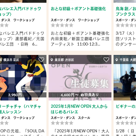
なバレエ入門パドドゥワ
おとな初級＋ポアント基礎強化
鳥海 創／
ョップ〉
プンクラス
・ダンス
ワークショップ
スポーツ・ダンス
ワークショップ
スポーツ・ダ
なバレエ入門パドドゥワ
おとな初級＋ポアント基礎強化
3/17（
ョップ〉渡部義紀／元国
内田美聡／新国立劇場バレエ団
団ソリスト
レエ団 ・日時 6...
アーティスト 11:00-12:3...
のダンサ
い...
県 横浜市 泉区
東京都 渋谷区
千葉県 大
3,980 円
6,600 円 〜
特典あり
リーチャチャ（ハマチャ
2025年1月NEW OPEN 大人から
ビギナーの
個人レッスン
はじめるバレエ
・ダンス
ワークショップ
スポーツ・ダンス
スクール
スポーツ・ダ
 HOPの元祖、「SOUL DA
「2025年1月NEW OPEN！大人
1/28（日