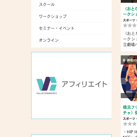
スクール
〈おと
ークシ
ワークショップ
スポーツ
セミナー・イベント
〈おと
ークシ
オンライン
立劇場バ
神奈川
横浜フ
チャ）
スポーツ
・HIP