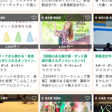
」のひとつ、 ハマチャチャ
のための初めてのバレエ」 原宿
春！初心
フリーチャチャ）の個人
駅徒歩7分、北参道駅徒歩3分...
（対象）
はビ...
 港区
東京都 新宿区
神奈川県 
1,500 円 〜
2,300 円 〜
リーナから教わる！美首
【実績のある振付師・ダンス講
剛柔流空手
手に入れるオンライン...
師が教えるダンスレッスン✨】
・ダンス
オンライン
スポーツ・ダンス
ワークショップ
スポーツ・ダ
エメゾットを活かして、美
【2024ダンスワークショップ情
沖縄で発
を実現" **こんなことが
報】 実績のある振付師・講師が
ませんか
**- バレエメゾット...
年始からじっくり教えるダンス...
そ、心と体
 三郷市
東京都 葛飾区
兵庫県 丹