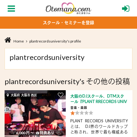
スクール・セミナーを登録
Home
plantrecordsuniversity's profile
plantrecordsuniversity
plantrecordsuniversity's その他の投稿
大阪府 大阪市 西区
大阪のDJスクール、DTMスク
ール『PLANT RRECORDS UNIV
ERSITY』
音楽・楽器
PLANT RECORDS UNIVERSITY
とは、 ​ DJ界のワールドカップ
と称され、世界で最も権威ある
6,000 円 〜
特典あり