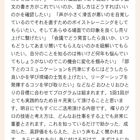
文の書き方がこれでいいのか、話し方はどうすればいい
のかを確認したい」 「声が小さく滑舌が悪いのを自覚し
ているのでそれを直すためのボイストレーニングをして
もらいたい。そしてあらゆる場面での印象を良くし売り
上げに繋げたい」 「会議でどう発言したら良いか、いつ
もどうしてあまり聞いてもらえないのかを紐解いてもら
いたい。自分のことを知るのは怖いけど何年も悩んでい
てもしょうがないのでこの機会に変化を掴みたい」 「部
下とのコミュニケーションを円滑にするにはどうしたら
良いかを学び現場の士気を上げたい。リーダーシップを
発揮するコツを学び取りたい」などなど おひとりおひと
りの目標に合わせてプログラムは組まれます。1回1回が
とても実践的なため日々充実して頂けることと思いま
す。明日にでもすぐにご活用頂ける内容です。 喋りのプ
ロの技術と考え方は、どんなお仕事をする上でも非常に
重要とされます。これを知っているだけで助かった、成
功した、高評価をもらえた、という声もよく聞かれま
す。 さらにそれを少し身に付けるだけで、まずはとにか