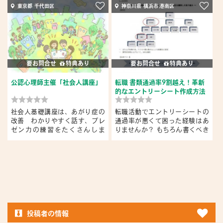
東京都 千代田区
神奈川県 横浜市 港南区
要お問合せ
特典あり
要お問合せ
特典あり
公認心理師主催「社会人講座」
転職 書類通過率9割越え！革新
す
的なエントリーシート作成方法
社会人基礎講座は、あがり症の
転職活動でエントリーシートの
改善 わかりやすく話す、プレ
通過率が悪くて困った経験はあ
ゼン力の練習をたくさんしま
りませんか？ もちろん書くべき
す。 ...
内...
し
投稿者の情報