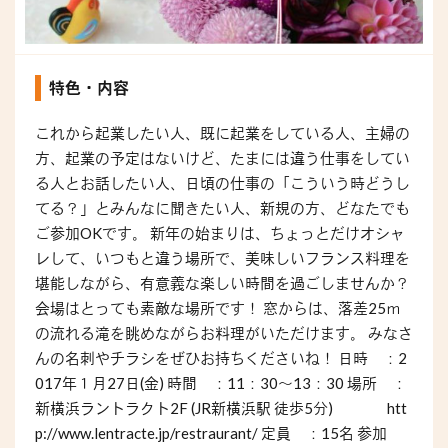
特色・内容
これから起業したい人、既に起業をしている人、主婦の
方、起業の予定はないけど、たまには違う仕事をしてい
る人とお話したい人、日頃の仕事の「こういう時どうし
てる？」とみんなに聞きたい人、新規の方、どなたでも
ご参加OKです。 新年の始まりは、ちょっとだけオシャ
レして、いつもと違う場所で、美味しいフランス料理を
堪能しながら、有意義な楽しい時間を過ごしませんか？
会場はとっても素敵な場所です！ 窓からは、落差25ｍ
の流れる滝を眺めながらお料理がいただけます。 みなさ
んの名刺やチラシをぜひお持ちくださいね！ 日時 ：2
017年１月27日(金) 時間 ：11：30～13：30 場所 ：
新横浜ラントラクト2F (JR新横浜駅 徒歩5分) htt
p://www.lentracte.jp/restraurant/ 定員 ：15名 参加