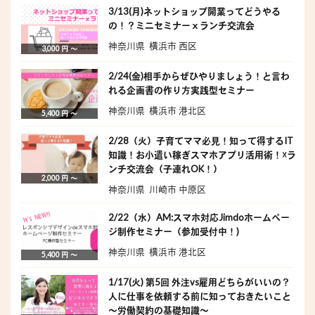
3/13(月)ネットショップ開業ってどうやる
の！？ミニセミナーｘランチ交流会
神奈川県 横浜市 西区
3,000 円 〜
2/24(金)相手からぜひやりましょう！と言わ
れる企画書の作り方実践型セミナー
神奈川県 横浜市 港北区
5,400 円 〜
2/28（火）子育てママ必見！知って得するIT
知識！お小遣い稼ぎスマホアプリ活用術！☓ラ
ンチ交流会（子連れOK！）
2,000 円 〜
神奈川県 川崎市 中原区
2/22（水）AM:スマホ対応Jimdoホームペー
ジ制作セミナー（参加受付中！)
神奈川県 横浜市 港北区
5,400 円 〜
1/17(火) 第5回 外注vs雇用どちらがいいの？
人に仕事を依頼する前に知っておきたいこと
～労働契約の基礎知識～