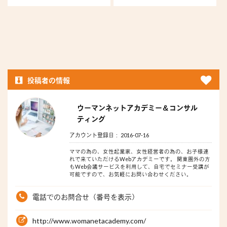
ーイン...
をし...
さ
投稿者の情報
ウーマンネットアカデミー＆コンサル
ティング
アカウント登録日： 2016-07-16
ママの為の、女性起業家、女性経営者の為の、お子様連
れで来ていただけるWebアカデミーです。 関東圏外の方
もWeb会議サービスを利用して、自宅でセミナー受講が
可能ですので、お気軽にお問い合わせください。
電話でのお問合せ（番号を表示）
http://www.womanetacademy.com/