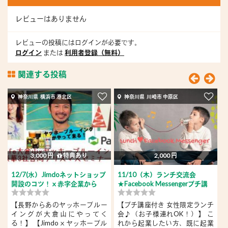
レビューはありません
レビューの投稿にはログインが必要です。
ログイン
または
利用者登録（無料）
関連する投稿
神奈川県 横浜市 港北区
神奈川県 川崎市 中原区
3,000 円
特典あり
2,000 円
12/7(水）Jimdoネットショップ
11/10（木）ランチ交流会
開設のコツ！ｘ赤字企業から
★Facebook Messengerプチ講
業...
座
プ
【長野からあのヤッホーブルー
【プチ講座付き 女性限定ランチ
イングが大倉山にやってく
会♪（お子様連れOK！）】 こ
る！】 【Jimdoｘヤッホーブル
れから起業したい方、既に起業