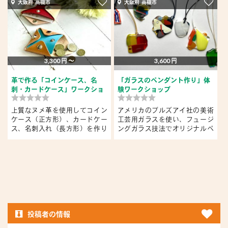
大阪府 高槻市
大阪府 高槻市
3,300 円 〜
3,600 円
革で作る「コインケース、名
「ガラスのペンダント作り」体
刺・カードケース」ワークショ
験ワークショップ
ップ
上質なヌメ革を使用してコイン
アメリカのブルズアイ社の美術
ケース（正方形）、カードケー
工芸用ガラスを使い、フュージ
ス、名刺入れ（長方形）を作り
ングガラス技法でオリジナルペ
ま...
ン...
ま
投稿者の情報