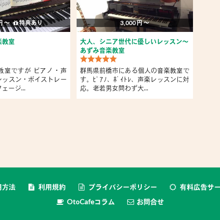
 円 〜
特典あり
3,000 円 〜
楽教室
大人、シニア世代に優しいレッスン～
オー
あずみ音楽教室
「ア
教室ですが ピアノ・声
群馬県前橋市にある個人の音楽教室で
オー
レッスン・ボイストレー
す。ﾋﾟｱﾉ、ﾎﾞｲﾄﾚ、声楽レッスンに対
駅か
ージ...
応。老若男女問わず大...
楽に吹
用方法
利用規約
プライバシーポリシー
有料広告サ
OtoCafeコラム
お問合せ