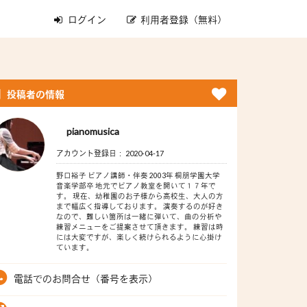
ログイン
利用者登録（無料）
投稿者の情報
pianomusica
アカウント登録日： 2020-04-17
野口裕子 ピアノ講師・伴奏 2003年 桐朋学園大学
音楽学部卒 地元でピアノ教室を開いて１７年で
す。 現在、幼稚園のお子様から高校生、大人の方
まで幅広く指導しております。 演奏するのが好き
なので、難しい箇所は一緒に弾いて、曲の分析や
練習メニューをご提案させて頂きます。 練習は時
には大変ですが、楽しく続けられるように心掛け
ています。
電話でのお問合せ（番号を表示）