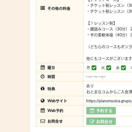
・チケット制レッスン（30
その他の料金
・チケット制レッスン（30
【１レッスン制】
・譜読みコース（30分） 2
・手の柔軟体操（40分） 3
（どちらのコースもオン
他にもコースがございま
曜日
月
火
水
時間
--:-- 〜 --:--
あり
特典
おとまなコムからご入会
Webサイト
https://pianomusica.grupo.
Web予約
予約する
お問合せ
お問合せ