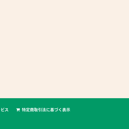
3,000 円 〜
特典あり
6,000 円 〜
ボエ教室とオーボエリード販売の
宇和島市出張専門ピアノ教室
トリエ葦の音」
smile（スマイル）教室案内
ボエリード販売とオーボエ教室
ご覧いただきありがとうございま
ら徒歩3分以内の教室 オーボエは
す。宇和島市出張専門ピアノ教室の
けることが大事...
smile（スマイル）...
ービス
特定商取引法に基づく表示