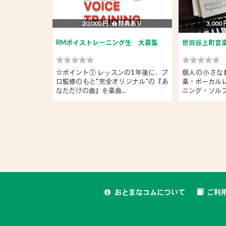
20,000 円
特典あり
3,000
RMボイストレーニング生 大募集
世田谷上町音
☆ポイント① レッスンの1年後に、プ
個人の小さな
ロ監修のもと"完全オリジナル"の『あ
楽・ボーカル
なただけの曲』を楽曲...
ニング・ソルフェ
おとまなコムについて
ご利