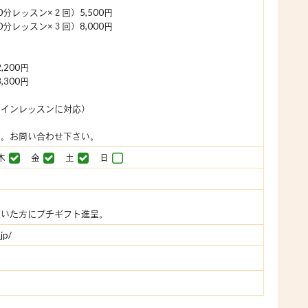
分レッスン×２回）5,500円
分レッスン×３回）8,000円
,200円
,300円
ラインレッスンに対応）
す。お問い合わせ下さい。
木
金
土
日
頂いた方にプチギフト進呈。
jp/