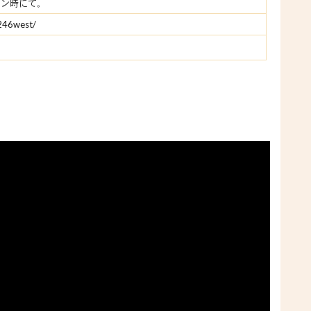
スン時にて。
246west/