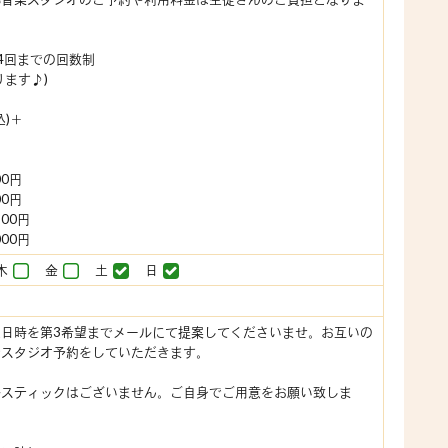
4回までの回数制
ります♪)
込)＋
00円
00円
500円
000円
木
金
土
日
日時を第3希望までメールにて提案してくださいませ。お互いの
でスタジオ予約をしていただきます。
ルスティックはございません。ご自身でご用意をお願い致しま