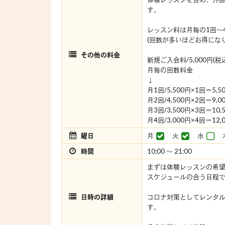
す。
レッスン料は月毎の1回～
(回数が多いほどお得にな
その他の料金
新規ご入会料/5,000円(税
月毎の回数料金
↓
月1回/5,500円×1回＝5,5
月2回/4,500円×2回＝9,0
月3回/3,500円×3回＝10,
月4回/3,000円×4回＝12,
曜日
月
火
水
時間
10:00 〜 21:00
まずは体験レッスンの希望
スケジュールの合う日程
日時の詳細
コロナ対策としてレンタ
す。