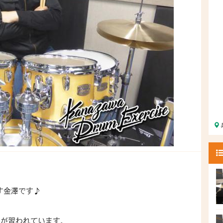
す金澤です♪
んが習われています。