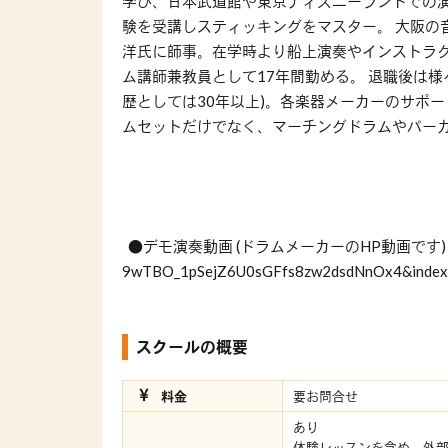
学び、日本武道館や東京ディズニーランドでの
験を受講しスティッキングをマスター。 大阪の
洋氏に師事。在学時より船上演奏やインストラ
ム講師兼教員として17年間勤める。 退職後は
歴としては30年以上)。各楽器メーカーのサポ
ムセットだけでなく、マーチングドラムやパー
●デモ演奏動画 (ドラムメーカーのHP動画です) https://ww
9wTBO_1pSejZ6U0sGFfs8zw2dsdNnOx4&index
スクールの概要
料金
要お問合せ
あり
体験レッスンを含め、外