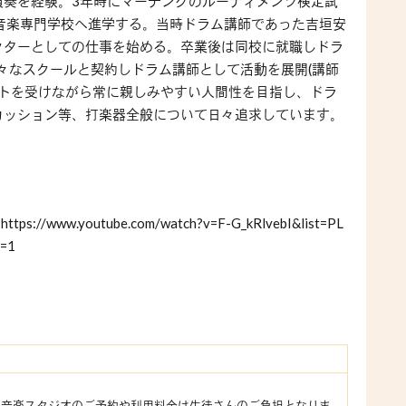
演奏を経験。3年時にマーチングのルーディメンツ検定試
音楽専門学校へ進学する。当時ドラム講師であった吉垣安
クターとしての仕事を始める。卒業後は同校に就職しドラ
様々なスクールと契約しドラム講師として活動を展開(講師
ートを受けながら常に親しみやすい人間性を目指し、ドラ
カッション等、打楽器全般について日々追求しています。
w.youtube.com/watch?v=F-G_kRlvebI&list=PL
=1
部音楽スタジオのご予約や利用料金は生徒さんのご負担となりま