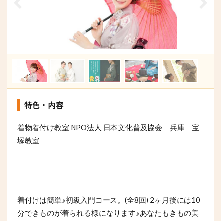
特色・内容
NPO
着物着付け教室
法人
日本文化普及協会 兵庫 宝
塚教室
(
8
) 2
10
着付けは簡単♪初級入門コース。
全
回
ヶ月後には
分できものが着られる様になります♪あなたもきもの美