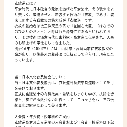
衣紋道とは？
平安時代に日本独自の発展を遂げた平安装束。その装束をよ
り美しく、威儀を整え、着装する技術が「衣紋」であり、装
束に関する有職故実の集大成が「衣紋道」です。
衣紋の創始者は後三條天皇の孫で「花園左大臣」（はなぞの
のひだりのおとど）と呼ばれた源有仁であるといわれてお
り、その技術は鎌倉時代に山科家・高倉家に伝承され、天皇
のお服上げの奉仕をしてきました。
明治16年（1883年）には、山科家・高倉両家に衣紋教授の
命があり、以後装束の着装法は伝統として守られ、現在に至
っています。
当・日本文化普及協会について
当・日本文化普及協会は、衣紋道髙倉流奈良道場として認可
を受けております。
正式に宮廷装束の有職故実・着装をしっかり学び、技術を皆
様と共有できる数少ない組織として、これからも八百年の伝
統文化の継承に心して参ります。
入会費・年会費・授業料のご案内
衣紋道髙倉流奈良道場の入会費および年会費・授業料は下記