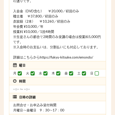
の通りです。
入会金（DVD含む） ￥20,000／初回のみ
稽古着 ￥37,800／初回のみ
衣紋紐（2本） ￥10,260／初回のみ
年会費 ¥10,000／年
授業料 ¥10,000／1回4時間
※生徒さんの都合で2時間のみ受講の場合は授業料5,000円
です。
※入会時のお支払いは、分割払いにも対応しております。
詳細はこちらからhttps://fukyu-kitsuke.com/emondo/
曜日
月
火
水
木
金
土
日
時間
--:-- 〜 --:--
日時の詳細
お問合せ・お申込み受付時間
月曜日～金曜日 9：30～17：00