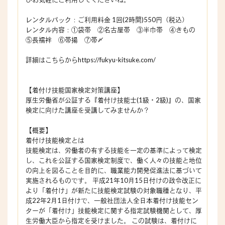
レンタルパック：ご利用料金 1回(2時間)550円（税込）
レンタル内容：①袋帯 ②名古屋帯 ③半巾帯 ④きもの
⑤長襦袢 ⑥帯揚 ⑦帯〆
詳細はこちらからhttps://fukyu-kitsuke.com/
【着付け技能国家検定対策講座】
厚生労働省が公証する『着付け技能士(1級・2級)』の、国家
検定に向けた講座を受講してみませんか？
【概要】
着付け技能検定とは
技能検定は、労働者の有する技能を一定の基準によって検定
し、これを公証する国家検定制度で、働く人々の技能と地位
の向上を図ることを目的に、職業能力開発促進法に基づいて
実施されるものです。 平成21年10月15日付けの政令改正に
より「着付け」が新たに技能検定試験の対象職種となり、平
成22年2月1日付けで、一般社団法人全日本着付け技能セン
ターが「着付け」技能検定に関する指定試験機関として、厚
生労働大臣から指定を受けました。 この試験は、着付けに