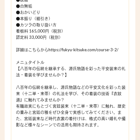
●白無垢
●おかいどり
●本振り（裾引き）
●カツラの取り扱い方
看板料 165,000円（税別）
認定料 33,000円（税別）
詳細はこちらからhttps://fukyu-kitsuke.com/course-3-2/
メニュタイトル
【八百年の伝統を継承する、源氏物語を彩った平安装束の礼
法・着装を学びませんか？】
八百年の伝統を継承し、源氏物語などの平安文化を彩った装
束（十二単・束帯）の礼法を学び、その着装の技術『衣紋
道』に触れてみませんか？
有職故実にもとづく宮廷装束（十二単・束帯）に触れ、歴史
の重みと宮廷の雅をぜひ全身で実感してみてください。ま
た、宮廷装束など時代衣裳の着付けは、格式の高い婚礼や撮
影など様々なシーンでの活用も期待されます。