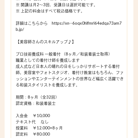
※ 開講は月2～3回、受講日は選択可能です。
※ 上記の料金はすべて税込価格です。
詳細はこちらから https://xn--6oqx0hlfmrl64edqa73am7
b.jp/
【美容師さんのスキルアップ♪】
プロ技術養成科 一般着付 （8ヶ月／和装着装士取得）
職業としての着付け師を養成します
成人式など日本人の晴れの日をしっかりサポートする着付
師。美容室やフォトスタジオ、着付け教室はもちろん、ファ
ッションやエンターテインメントの世界など幅広く活躍でき
る和装スタイリストを養成します。
期間：8ヶ月（全32回）
認定資格：和装着装士
入会金 ￥10,000
テキスト代 なし
授業料 ￥12.000×8ヶ月
認定料 ￥80.000