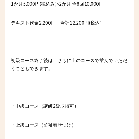
1
5,000
(
)
2
8
10,000
か月
円
税込み
×
か月
全
回
円
2.200
12,200
(
テキスト代金
円
合計
円
税込）
初級コース終了後は、さらに上のコースで学んでいただ
くこともできます。
2
・中級コース（講師
級取得可）
・上級コース（留袖着せつけ）