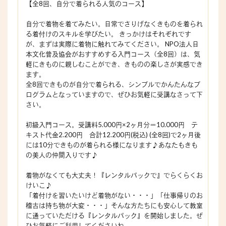
【全8回、自分で着られる人気のコース】
自分で着物を着てみたい。日常でさりげなくきものを着られ
る着付けのスキルを学びたい。 きっかけはそれぞれです
が、まずは実際に着物に触れてみてください。 NPO法人日
本文化普及協会がおすすめする入門コース（全8回）は、気
軽にきものに親しむことができ、きものの楽しさが実感でき
ます。
全8回できものが自分で着られる、シンプルでかんたんなプ
ログラムとなっていますので、ぜひお気軽に受講なさって下
さい。
初級入門コース。受講料5.000円×2ヶ月分＝10.000円 テ
キスト代金2.200円 合計12.200円(税込) (全8回)で2ヶ月後
には10分できものが着られる様になります♪あなたもきも
の美人の仲間入りです♪
着物がなくても大丈夫！『レンタルパックで』でらくらくお
けいこ♪
「着付けを習いたいけど着物がない・・・」「仕事帰りのお
稽古は持ち物が大変・・・」そんな方たちにも安心して教室
に通っていただける『レンタルパック』を開始しました。ぜ
ひお気軽にご利用してくださいね。