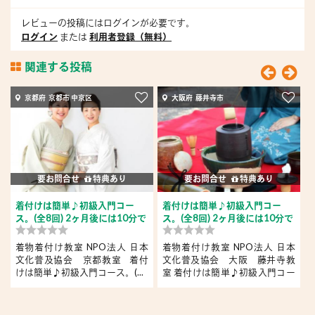
レビューの投稿にはログインが必要です。
ログイン
または
利用者登録（無料）
関連する投稿
京都府 京都市 中京区
大阪府 藤井寺市
要お問合せ
特典あり
要お問合せ
特典あり
着付けは簡単♪初級入門コー
着付けは簡単♪初級入門コー
ス。(全8回) 2ヶ月後には10分で
ス。(全8回) 2ヶ月後には10分で
き...
き...
き
着物着付け教室 NPO法人 日本
着物着付け教室 NPO法人 日本
文化普及協会 京都教室 着付
文化普及協会 大阪 藤井寺教
けは簡単♪初級入門コース。(...
室 着付けは簡単♪初級入門コー
ス。...