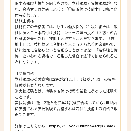
関する知識と技能を問うもので、学科試験と実技試験が行わ
れ、合格者には等級に応じて「○級着付け技能士」の称号が
付与されます。
技能士資格
技能検定の合格者には、厚生労働大臣名（１級）または一般
社団法人全日本着付け技能センターの理事長名（２級）の合
格証書が交付され、技能士と称することができます。 「技
能士」は、技能検定に合格した人に与えられる国家資格で、
技能検定に合格しないと名乗ることはできない「名称独占資
格」といわれる資格で、名乗った場合は法律で罰せられるこ
とになります。
【受講資格】
学科試験の受験資格は2級が2年以上、1級が5年以上の実務
経験が必要となります。
※実務経験とは、他装や着付け指導の業務に携わった経験の
ことです。
実技試験は1級・2級ともに学科試験に合格してから2年以内
に実施される実技試験で合格すれば着付け技能士の資格を取
得できます。
詳細はこちらから https://xn--6oqx0hlfmrl64edqa73am7