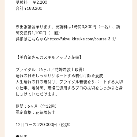
受験料 ￥2,200
合計 ¥188.200
※出張講習承ります。受講料は1時間3,300円（一名）、講
師交通費1,100円（一回）
詳細はこちらからhttps://fukyu-kitsuke.com/course-3-1/
【美容師さんのスキルアップ♪花嫁】
ブライダル （6ヶ月／花嫁着装士取得）
晴れの日をしっかりサポートする着付け師を養成
人生晴れの日の着付け、ブライダル着装をサポートする大切
な仕事、着付師。現場に通用するプロの技術をしっかりと身
につけていただけます。
期間：6ヶ月（全12回）
認定資格：花嫁着装士
12回コース 220,000円（税別）
●紋服