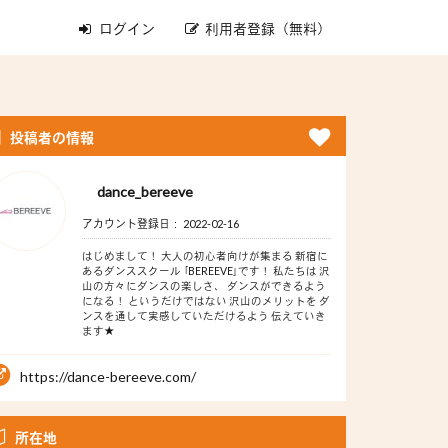
ログイン
利用者登録（無料）
投稿者の情報
dance_bereeve
アカウント登録日： 2022-02-16
はじめまして！ 大人の初心者向けが集まる 新宿に
あるダンススクール ｢BEREEVE｣です！ 私たちは 沢
山の方々にダンスの楽しさ、 ダンスができるよう
になる！ というだけではない 沢山のメリットを ダ
ンスを通して実感していただけるよう 伝えていき
ます★
https://dance-bereeve.com/
所在地