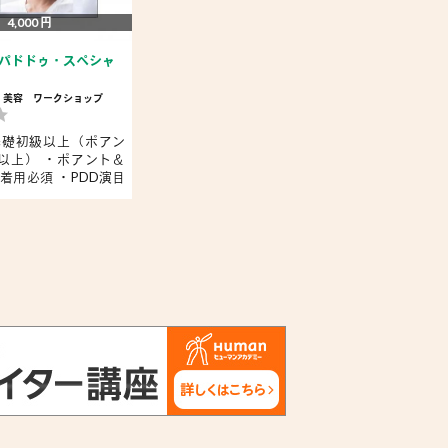
4,000 円
パドドゥ・スペシャ
・美容
ワークショップ
基礎初級以上（ポアン
以上） ・ポアント＆
着用必須 ・PDD演目