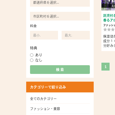
3,
託児付
香るア
i...
料金
ファッシ
保湿効
成分１
分好み
特典
だ...
あり
なし
1
検 索
カテゴリーで絞り込み
全てのカテゴリー
ファッション・美容