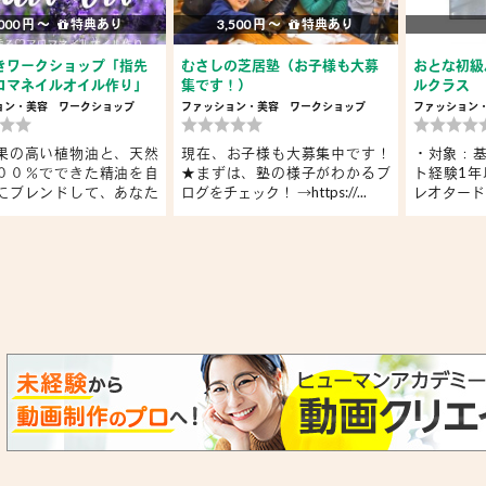
000 円 〜
特典あり
3,500 円 〜
特典あり
きワークショップ「指先
むさしの芝居塾（お子様も大募
おとな初級
ロマネイルオイル作り」
集です！）
ルクラス
ョン・美容
ワークショップ
ファッション・美容
ワークショップ
ファッション
果の高い植物油と、天然
現在、お子様も大募集中です！
・対象：
００％でできた精油を自
★まずは、塾の様子がわかるブ
ト経験1年
にブレンドして、あなた
ログをチェック！ →https://...
レオタード
『...