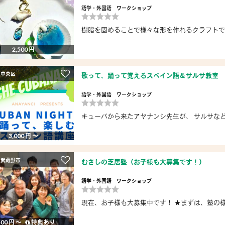
語学・外国語
ワークショップ
樹脂を固めることで様々な形を作れるクラフトです
2,500 円
 中央区
歌って、踊って覚えるスペイン語＆サルサ教室
語学・外国語
ワークショップ
キューバから来たアヤナンシ先生が、 サルサなど
3,000 円 〜
 武蔵野市
むさしの芝居塾（お子様も大募集です！）
語学・外国語
ワークショップ
現在、お子様も大募集中です！ ★まずは、塾の様子がわ
500 円 〜
特典あり