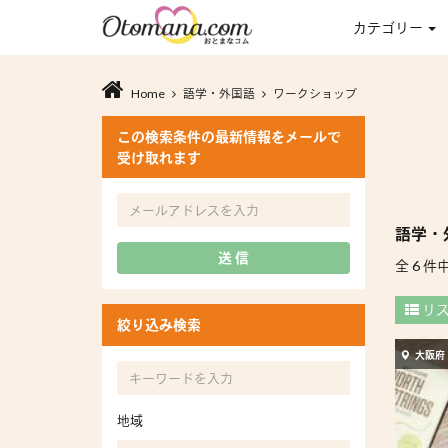
カテゴリー
Home
語学・外国語
ワークショップ
この検索条件の最新情報をメールで
受け取れます
語学・
送 信
全 6 件中
リ
絞り込み検索
大阪府
地域