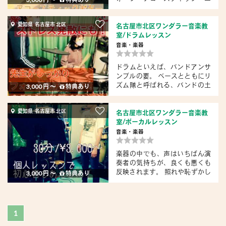
レ...
愛知県 名古屋市 北区
名古屋市北区ワンダラー音楽教
室/ドラムレッスン
音楽・楽器
ドラムといえば、バンドアンサ
ンブルの要。 ベースとともにリ
ズム隊と呼ばれる、バンドの土
3,000 円 〜
特典あり
台...
愛知県 名古屋市 北区
名古屋市北区ワンダラー音楽教
室/ボーカルレッスン
音楽・楽器
楽器の中でも、声はいちばん演
奏者の気持ちが、良くも悪くも
反映されます。 照れや恥ずかし
3,000 円 〜
特典あり
さ...
1