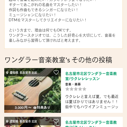
ギターであこがれの名曲をマスターしたい！
作詞も作曲もできるシンガーになりたい！
ミュージシャンになりたい！
DTMをマスターしてクリエイターになりたい！
という方まで、理由は何でもOKです。
ワンダラースタジオでは、こうした好奇心を大切にして、音楽を
楽しみながら習得して頂ければと考えます。
ワンダラー音楽教室's その他の投稿
愛知県 名古屋市 北区
名古屋市北区ワンダラー音楽教
室/ウクレレレッスン
音楽・楽器
ウクレレと言えば夏。でも最近
は夏ばかりではありません！！
街中でもハワイアンミュージッ
3,000 円 〜
特典あり
ク...
愛知県 名古屋市 北区
名古屋市北区ワンダラー音楽教