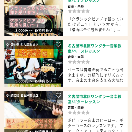
室/ピアノレッスン
音楽・楽器
「クラシックピアノは習ってい
たけど…？」という方から、
「譜面は全く読めません！」...
3,000 円 〜
特典あり
愛知県 名古屋市 北区
名古屋市北区ワンダラー音楽教
室/ベースレッスン
音楽・楽器
ベースは音階を奏でることも出
来ますが、分類的にはリズムで
す。音楽の土台を支える大切な
3,000 円 〜
特典あり
役...
愛知県 名古屋市 北区
名古屋市北区ワンダラー音楽教
室/ギターレッスン
音楽・楽器
ポピュラー音楽のヒーロー、ギ
ターコースのレッスンです。 フ
ォーク・アコースティック・エ
3,000 円 〜
特典あり