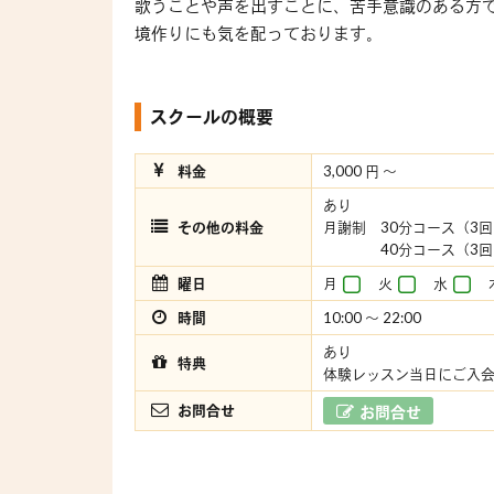
歌うことや声を出すことに、苦手意識のある方
境作りにも気を配っております。
スクールの概要
料金
3,000 円 〜
あり
その他の料金
月謝制 30分コース（3回）
40分コース（3回）/￥
曜日
月
火
水
時間
10:00 〜 22:00
あり
特典
体験レッスン当日にご入会
お問合せ
お問合せ