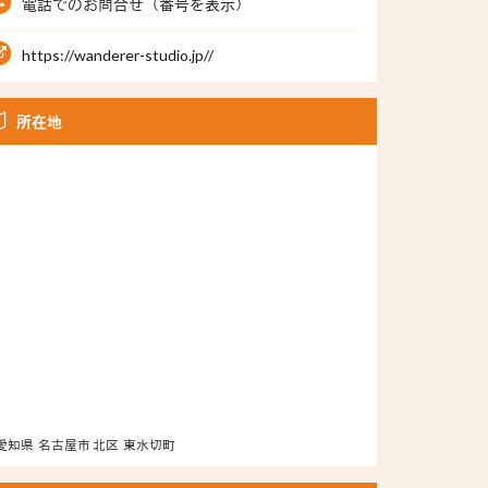
電話でのお問合せ（番号を表示）
https://wanderer-studio.jp//
所在地
愛知県 名古屋市 北区 東水切町