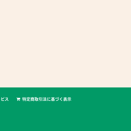
3,000 円 〜
特典あり
6,000 円 〜
ボエ教室とオーボエリード販売の
宇和島市出張専門ピアノ教室
トリエ葦の音」
smile（スマイル）教室案内
ボエリード販売とオーボエ教室
ご覧いただきありがとうございま
ら徒歩3分以内の教室 オーボエは
す。宇和島市出張専門ピアノ教室の
けることが大事...
smile（スマイル）...
ービス
特定商取引法に基づく表示