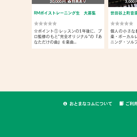
20,000 円
特典あり
3,000
RMボイストレーニング生 大募集
世田谷上町音
☆ポイント① レッスンの1年後に、プ
個人の小さな
ロ監修のもと"完全オリジナル"の『あ
楽・ボーカル
なただけの曲』を楽曲...
ニング・ソルフェ
おとまなコムについて
ご利