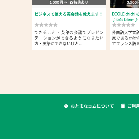
1,000 円 〜
特典あり
3,500
ビジネスで使える英会話を教えます！
ECOLE chi
♪très bien~♪
できること ・英語の会議でプレゼン
外国語大学言
テーションができるようになりたい
家であるchi
方・英語ができないけど...
てフランス語を身
おとまなコムについて
ご利