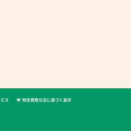
3,500 円 〜
特典あり
3,500 円 〜
特典あり
LE chichi のオンラインでフランス
ECOLE chichi のなんでもオンライン英
楽しいね♪
語レッスン♪
jour! フランス語をリラックスして
Hi! 英語をリラックスして楽しくカフ
くカフェまたはオンラインで教え
ェまたはオンラインで教えます♪♪
♪ 英語・フラ...
英語・フランス語:名だ...
ービス
特定商取引法に基づく表示