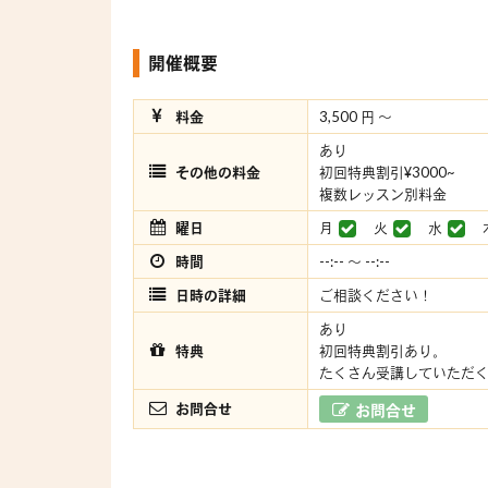
開催概要
料金
3,500 円 〜
あり
その他の料金
初回特典割引¥3000~
複数レッスン別料金
曜日
月
火
水
時間
--:-- 〜 --:--
日時の詳細
ご相談ください！
あり
特典
初回特典割引あり。
たくさん受講していただ
お問合せ
お問合せ