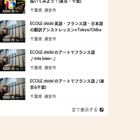
描いてみよう！(東京・千葉)
千葉県 浦安市
4,000 円 〜
ECOLE chichi 英語・フランス語・日本語
の翻訳アシストレッスン⭐︎Tokyo/Chiba
千葉県 浦安市
3,500 円 〜
ECOLE chichi のアートでフランス語
♪très bien~♪
千葉県 浦安市
3,500 円 〜
ECOLE chichi のアートでフランス語♪(東
京&千葉)
千葉県 浦安市
3,500 円 〜
全て表示する