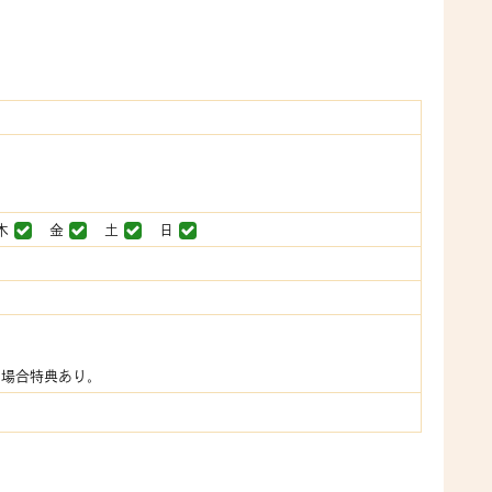
木
金
土
日
く場合特典あり。