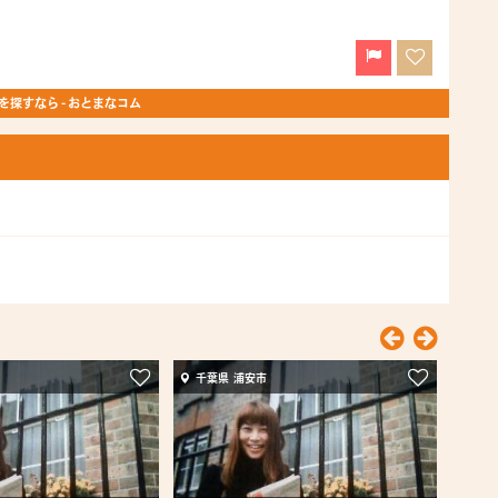
探すなら - おとまなコム
千葉県 浦安市
千葉