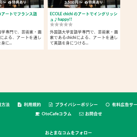
 円 〜
特典あり
3,500 円 〜
特典あり
chi のアートでフランス語
ECOLE chichi のアートでイングリッシ
ECO
ュ♪happy!!
語、
語学専門で、芸術家・画
外国語大学言語学専門で、芸術家・画
Bon
chiによる、アートを通し
家であるchichiによる、アートを通し
楽し
に...
て英語を身につける...
ます♪
用方法
利用規約
プライバシーポリシー
有料広告サ
OtoCafeコラム
お問合せ
おとまなコムをフォロー