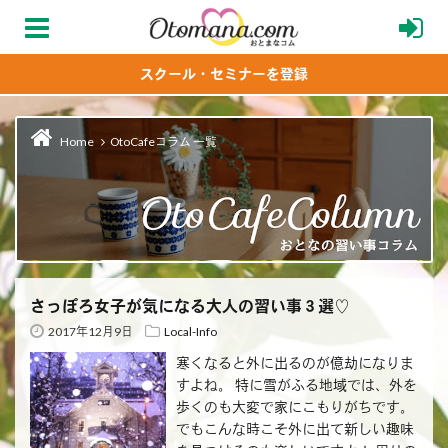
スクール・セミナーを登録
Home
OtoCafeコラム 一覧
さっぽろ女子が気になる大人の習い事３選♡
2017年12月9日
Local-Info
寒くなると外に出るのが億劫になりま
すよね。 特に雪がふる地域では、外を
歩くのも大変で家にこもりがちです。
でもこんな時こそ外に出て新しい趣味