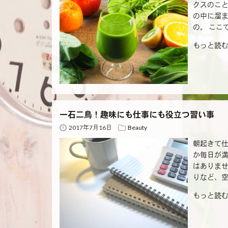
クスのこ
の中に溜
の。 ここ
もっと読む
一石二鳥！趣味にも仕事にも役立つ習い事
2017年7月16日
Beauty
朝起きて仕
か毎日が満
はありませ
りなど、空
もっと読む