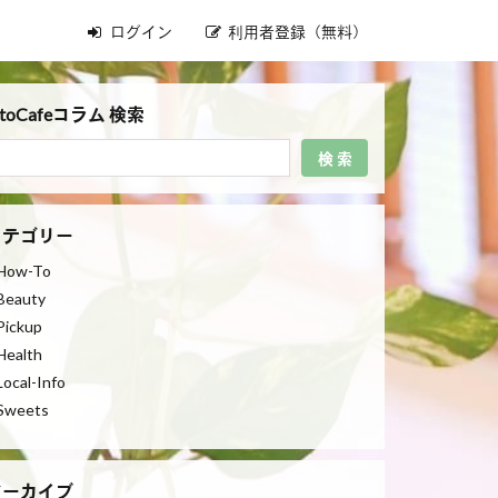
ログイン
利用者登録（無料）
toCafeコラム 検索
検 索
カテゴリー
How-To
Beauty
Pickup
Health
Local-Info
Sweets
アーカイブ