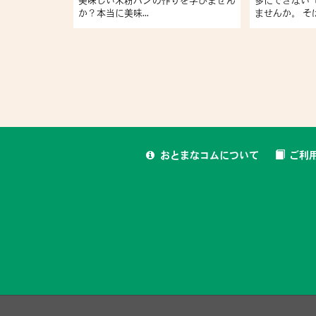
美味しい米粉パンの作りを学びません
多にできない
か？本当に美味...
ませんか。 そば
おとまなコムについて
ご利