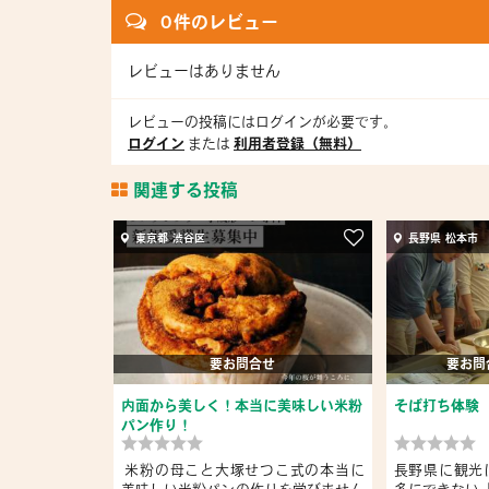
0 件のレビュー
レビューはありません
レビューの投稿にはログインが必要です。
ログイン
または
利用者登録（無料）
関連する投稿
東京都 渋谷区
長野県 松本市
要お問合せ
要お問
内面から美しく！本当に美味しい米粉
そば打ち体験
パン作り！
米粉の母こと大塚せつこ式の本当に
長野県に観光