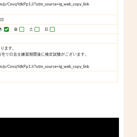
om/p/CnvqYdkPp1J/?utm_source=ig_web_copy_link
03
木
金
土
日
なります。
自宅での自主練習期間後に検定試験がございます。
om/p/CnvqYdkPp1J/?utm_source=ig_web_copy_link