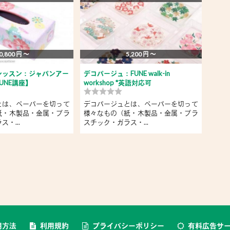
0,800 円 〜
5,200 円 〜
レッスン：ジャパンアー
デコパージュ：FUNE walk-in
はじ
UNE講座】
workshop *英語対応可
ン）
とは、ペーパーを切って
デコパージュとは、ペーパーを切って
デコ
紙・木製品・金属・プラ
様々なもの（紙・木製品・金属・プラ
様々
・...
スチック・ガラス・...
スチッ
用方法
利用規約
プライバシーポリシー
有料広告サ