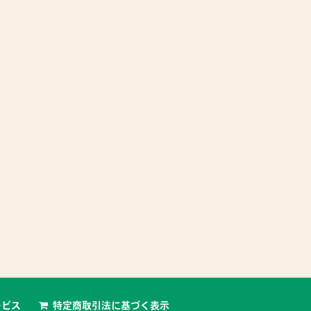
5,200 円 〜
2,700 円
特典あり
めてのデコパージュ（通常レッス
はじめてのデコパージュ（体験レッス
ン）【瓶のふた】
パージュとは、ペーパーを切って
デコパージュとは、ペーパーを切って
なもの（紙・木製品・金属・プラ
様々なもの（紙・木製品・金属・プラ
ク・ガラス・...
スチック・ガラス・...
ービス
特定商取引法に基づく表示