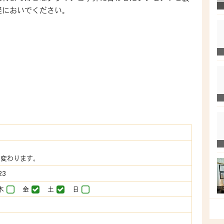
軽においでください。
は変わります。
23
木
金
土
日