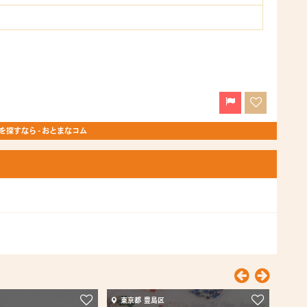
探すなら - おとまなコム
東京都 豊島区
東京