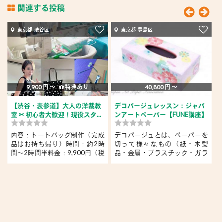
関連する投稿
東京都 渋谷区
東京都 豊島区
9,900 円 〜
特典あり
40,800 円 〜
【渋谷・表参道】大人の洋裁教
デコパージュレッスン：ジャパ
室 ✂︎ 初心者大歓迎！現役スタ...
ンアートペーパー【FUNE講座】
内容：トートバッグ制作（完成
デコパージュとは、ペーパーを
品はお持ち帰り）時間：約2時
切って様々なもの（紙・木製
間〜2時間半料金：9,900円（税
品・金属・プラスチック・ガラ
込・...
ス・...
ス