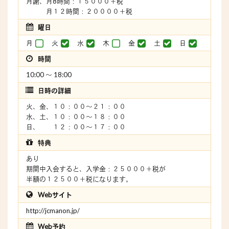
月謝、月8時間：１５０００＋税
月１２時間：２００００＋税
曜日
月
火
水
木
金
土
日
時間
10:00 〜 18:00
日時の詳細
火、金、１０：００～２１：００
水、土、１０：００～１８：００
日、 １２：００～１７：００
特典
あり
期間中入会すると、入学金：２５０００＋税が
半額の１２５００＋税になります。
Webサイト
http://jcmanon.jp/
Web予約