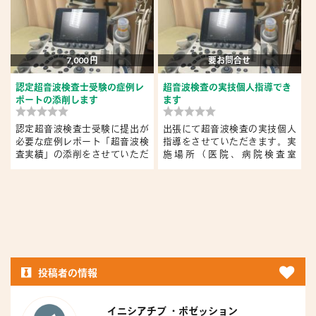
7,000 円
要お問合せ
認定超音波検査士受験の症例レ
超音波検査の実技個人指導でき
ポートの添削します
ます
【
認定超音波検査士受験に提出が
出張にて超音波検査の実技個人
必要な症例レポート「超音波検
指導をさせていただきます。実
査実績」の添削をさせていただ
施場所（医院、病院検査室
き...
等）、...
し
投稿者の情報
イニシアチブ ・ポゼッション