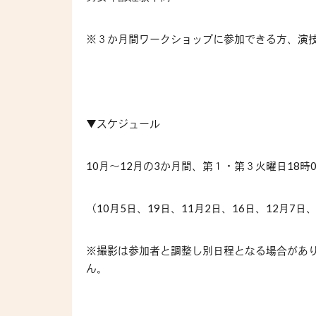
※３か月間ワークショップに参加できる方、演
▼スケジュール
10
月～
12
月の
3
か月間、第１・第３火曜日
18
時
（
10
月
5
日、
19
日、
11
月
2
日、
16
日、
12
月
7
日
※撮影は参加者と調整し別日程となる場合があ
ん。