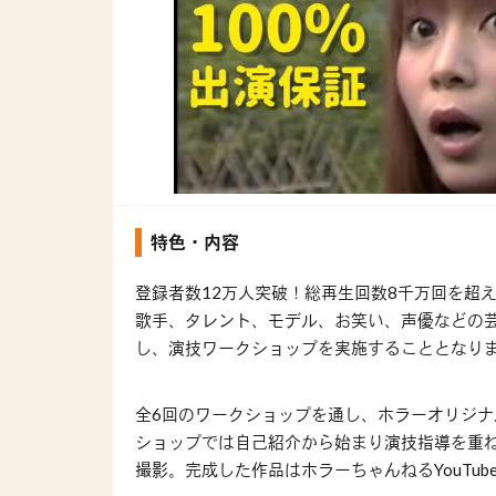
特色・内容
登録者数
12
万人突破！総再生回数
8
千万回を超
歌手、タレント、モデル、お笑い、声優などの
し、演技ワークショップを実施することとなり
全
6
回のワークショップを通し、ホラーオリジナ
ショップでは自己紹介から始まり演技指導を重
撮影。完成した作品はホラーちゃんねる
YouTub