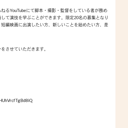
んねる
にて脚本・撮影・監督をしている者が務め
YouTube
通して演技を学ぶことができます。限定
名の募集となり
20
、短編映画に出演したい方、新しいことを始めたい方、是
ンをさせていただきます。
RHUhVrcfTgBd8iQ