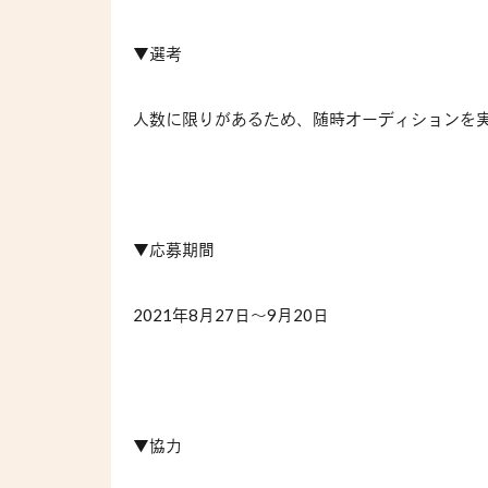
▼選考
人数に限りがあるため、随時オーディションを
▼応募期間
2021
年
8
月
27
日～
9
月
20
日
▼協力