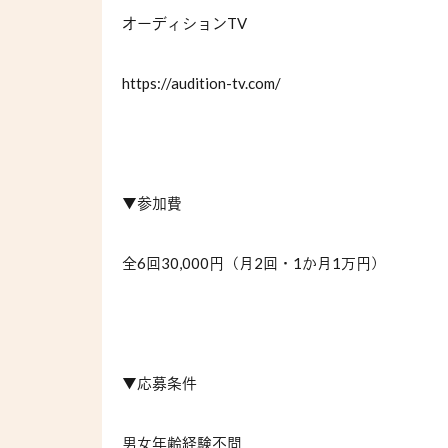
オーディション
TV
https://audition-tv.com/
▼参加費
全
6
回
30,000
円（月
2
回・
1
か月
1
万円）
▼応募条件
男女年齢経験不問