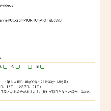
h/videos
channel/UCcsdmPIQRHUhVrcfTgBd8iQ
21
木
金
土
日
第１・第３火曜日18時00分～21時00分（3時間）
2日、16日、12月7日、21日）
別日程となる場合があります。撮影が別日となった場合、追加料