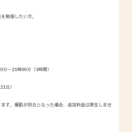
技を勉強したい方。
00
分～
21
時
00
分（
3
時間）
、
21
日）
ります。撮影が別日となった場合、追加料金は発生しませ