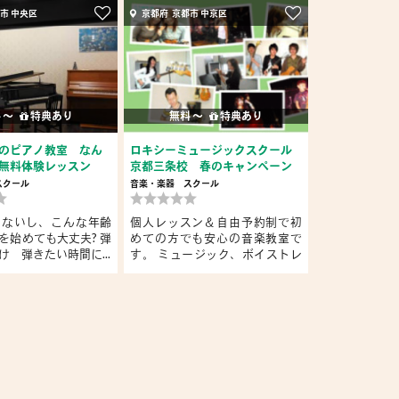
市 中央区
京都府 京都市 中京区
 〜
特典あり
無料 〜
特典あり
のピアノ教室 なん
ロキシーミュージックスクール
無料体験レッスン
京都三条校 春のキャンペーン
スクール
音楽・楽器
スクール
めないし、こんな年齢
個人レッスン＆自由予約制で初
を始めても大丈夫? 弾
めての方でも安心の音楽教室で
け 弾きたい時間に...
す。 ミュージック、ボイストレ
ー...