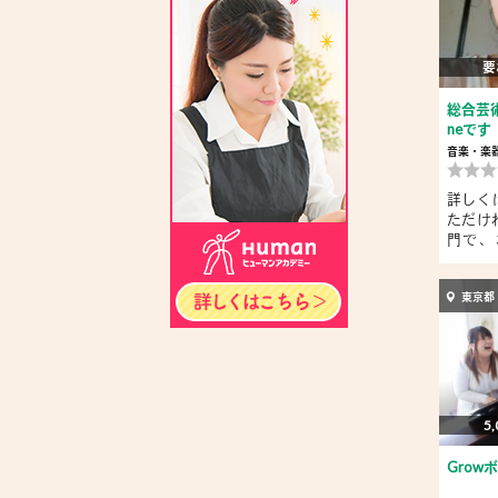
要
総合芸術
neです
音楽・楽
詳しく
ただけ
門で、
ル、...
東京都
5,
Grow