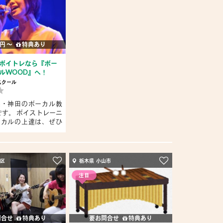
 円 〜
特典あり
ボイトレなら『ボー
ルWOOD』へ！
スクール
浜・神田のボーカル教
です。 ボイストレーニ
ーカルの上達は、ぜひ
宿区
栃木県 小山市
注目
問合せ
特典あり
要お問合せ
特典あり