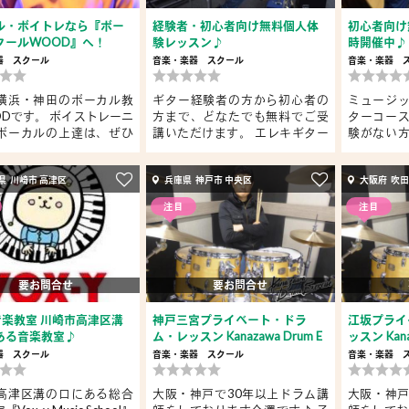
ル・ボイトレなら『ボー
経験者・初心者向け無料個人体
初心者向け
クールWOOD』へ！
験レッスン♪
時開催中♪
器
スクール
音楽・楽器
スクール
音楽・楽器
横浜・神田のボーカル教
ギター経験者の方から初心者の
ミュージ
ODです。 ボイストレーニ
方まで、どなたでも無料でご受
ターコー
ボーカルの上達は、ぜひ
講いただけます。 エレキギター
験がない
.
ま...
無...
県 川崎市 高津区
兵庫県 神戸市 中央区
大阪府 吹
注目
注目
要お問合せ
要お問合せ
y音楽教室 川崎市高津区溝
神戸三宮プライベート・ドラ
江坂プライ
ある音楽教室♪
ム・レッスン Kanazawa Drum E
ッスン Kanaz
xer...
器
スクール
音楽・楽器
スクール
音楽・楽器
高津区溝の口にある総合
大阪・神戸で30年以上ドラム講
大阪・神戸