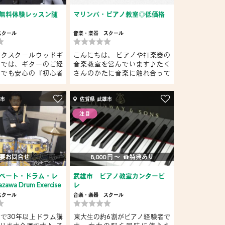
無料体験レッスン随
マリンバ・ピアノ教室◎低価格
スクール
音楽・楽器
スクール
ックスクールウッドギ
こんにちは。 ピアノや打楽器の
スでは、ギターのご経
音楽教室を営んでいます♪たく
方でも安心の『初心者
さんのかたに音楽に触れ合って
欲...
田市
佐賀県 武雄市
注目
要お問合せ
8,000 円 〜
特典あり
ベート・ドラム・レ
武雄市 ピアノ教室カンタービ
awa Drum Exercise
レ
スクール
音楽・楽器
スクール
で30年以上ドラム講
​東大生の約6割がピアノ経験者で