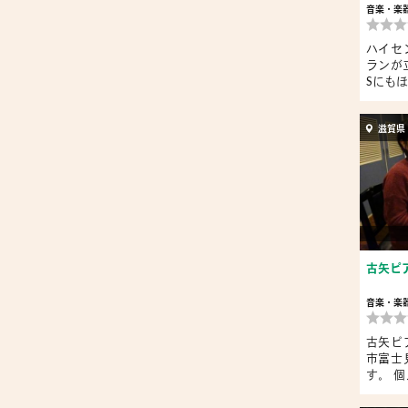
音楽・楽
ハイセ
ランが
Sにも
る...
滋賀県
古矢ピ
音楽・楽
古矢ピ
市富士
す。 
気...