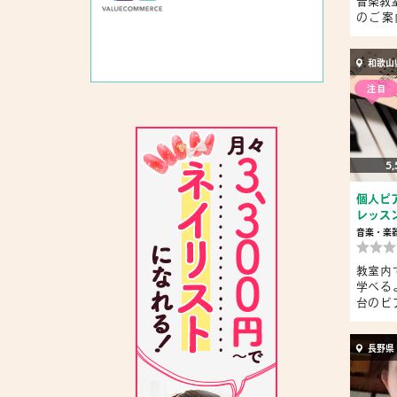
音楽教室『
のご案
線...
和歌山
注目
5,
個人ピ
レッスン
音楽・楽
教室内
学べる
台のピ
ン...
長野県