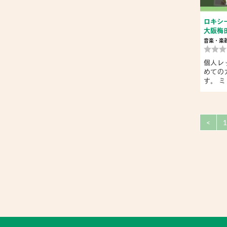
ロキシ
大阪梅
音楽・楽
個人レ
めての
す。 
ー...
<
1