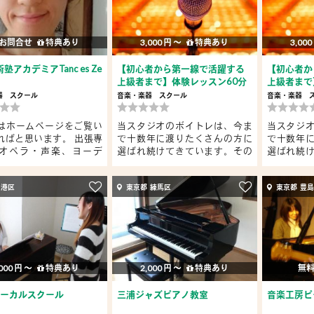
お問合せ
特典あり
3,000 円 〜
特典あり
3,000
塾アカデミアTanc es Ze
【初心者から第一線で活躍する
【初心者か
上級者まで】体験レッスン60分
上級者まで
3...
3...
器
スクール
音楽・楽器
スクール
音楽・楽器
はホームページをご覧い
当スタジオのボイトレは、今ま
当スタジ
ればと思います。 出張専
で十数年に渡りたくさんの方に
で十数年
オペラ・声楽、ヨーデ
選ばれ続けてきています。その
選ばれ続
理...
理...
 港区
東京都 練馬区
東京都 豊
000 円 〜
特典あり
2,000 円 〜
特典あり
無料
ボーカルスクール
三浦ジャズピアノ教室
音楽工房ピ