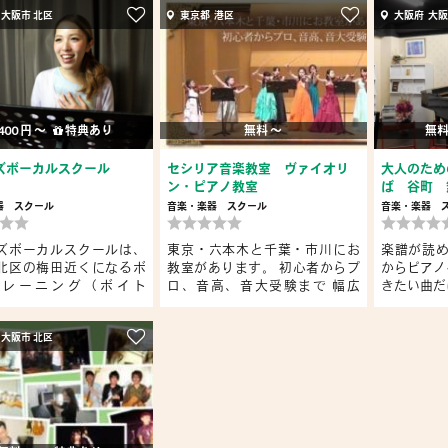
 大阪市 北区
東京都 港区
大阪府 大阪
400 円 〜
特典あり
無料 〜
無料
ズボーカルスクール
セシリア音楽教室 ヴァイオリ
大人のため
ン・ピアノ教室
ば 谷町 
器
スクール
音楽・楽器
スクール
音楽・楽器
ズボーカルスクールは、
東京・六本木と千葉・市川にお
楽譜が読
北区の梅田近くになるボ
教室があります。 初心者からプ
からピアノ
トレーニング（ボイト
ロ、音高、音大受験まで 幅広
きたい曲だ
.
く...
 大阪市 北区