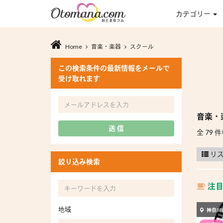
カテゴリー
Home
音楽・楽器
スクール
この検索条件の最新情報をメールで
受け取れます
音楽・
送 信
全 79 件
リ
絞り込み検索
注
地域
神奈川