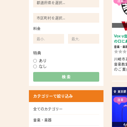
注目
料金
Vox-
の口に
音楽・楽
特典
川崎市
あり
音楽教室『
なし
のご案
線...
検 索
東京都
カテゴリーで絞り込み
注目
全てのカテゴリー
音楽・楽器
6,