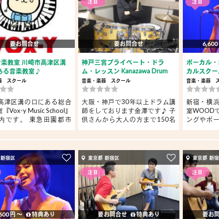
注目
注目
要お問合せ
要お問合せ
6,600
y音楽教室 川崎市高津区溝
神戸三宮プライベート・ドラ
ボーカル・
ある音楽教室♪
ム・レッスン Kanazawa Drum
カルスクー
Exer...
器
スクール
音楽・楽器
スクール
音楽・楽器
高津区溝の口にある総合
大阪・神戸で30年以上ドラム講
新宿・横
Vox-y Music School』
師をしております金澤です♪ 子
室WOOD
内です。 東急田園都市
供さんから大人の方まで150名
ングやボ
以上...
WOOD...
 新宿区
東京都 新宿区
東京都 新
注目
注目
600 円 〜
特典あり
要お問合せ
特典あり
要お