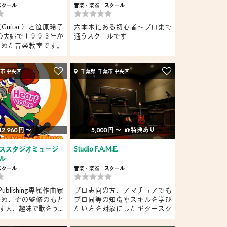
スクール
音楽・楽器
スクール
Guitar）と笹原玲子
六本木にある初心者～プロまで
o）の夫婦で１９９３年か
通うスクールです
始めた音楽教室です。
市 中央区
千葉県 千葉市 中央区
12,960 円 〜
5,000 円 〜
特典あり
ススタジオミュージ
Studio F.A.M.E.
ル
スクール
音楽・楽器
スクール
cPublishing専属作曲家
プロ志向の方、アマチュアでも
務め、その監修のもと
プロ同等の知識やスキルを学び
す人、趣味で歌をう...
たい方を対象にしたギタースク
ー...