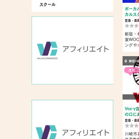
スクール
ボーカ
カルス
音楽・楽
新宿・
室WO
ングや
WOOD..
神奈川
注目
Vox-
の口に
音楽・楽
川崎市