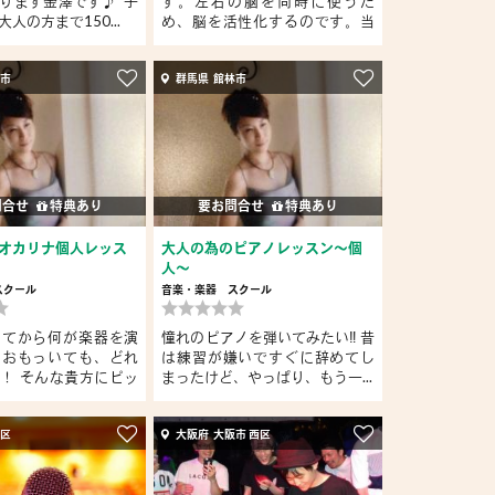
ります金澤です♪ 子
す。左右の脳を同時に使うた
人の方まで150...
め、脳を活性化するのです。当
教...
林市
群馬県 館林市
問合せ
特典あり
要お問合せ
特典あり
オカリナ個人レッス
大人の為のピアノレッスン〜個
人〜
スクール
音楽・楽器
スクール
ってから何が楽器を演
憧れのピアノを弾いてみたい‼️ 昔
とおもっいても、どれ
は練習が嫌いですぐに辞めてし
！ そんな貴方にピッ
まったけど、やっぱり、もう一...
野区
大阪府 大阪市 西区