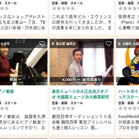
器
スクール
音楽・楽器
スクール
音楽・楽器
ンスなショップやレスト
これまで長年ビル・エヴァンス
笹原孝之（
立ち並ぶ青山一丁目、TB
の研究を行ってきましたが、そ
（Pian
ほど近い赤坂・乃木坂にあ
の成果を本にまとめました。 ま
ら巣鴨で
た...
様...
 大津市
東京都 練馬区
大阪府 大阪
無料 〜
4,000 円 〜
特典あり
アノ教室
東京ミュージカル江古田スタジ
ハートボイ
オ 大越陽ミュージカル教育研究
ックスクー
所
器
スクール
音楽・楽器
スクール
音楽・楽器
アノ教室は、滋賀県大津
劇団四季オーディション３０名
SonyMusi
見台にあるピアノ教室で
合格 劇団四季 東宝プリンシパル
が校長を
個人レッスンですので、お
も通う個人レッスン 歌...
プロを目指