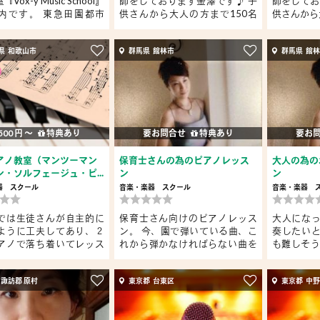
Vox-y Music School』
師をしております金澤です♪ 子
師をしてお
内です。 東急田園都市
供さんから大人の方まで150名
供さんから大
以上...
県 和歌山市
群馬県 館林市
群馬県 館
500 円 〜
特典あり
要お問合せ
特典あり
要お
アノ教室（マンツーマン
保育士さんの為のピアノレッス
大人の為の
・ソルフェージュ・ピ...
ン
ン
器
スクール
音楽・楽器
スクール
音楽・楽器
では生徒さんが自主的に
保育士さん向けのピアノレッス
大人にな
ように工夫してあり、２
ン。 今、園で弾いている曲、こ
奏したい
アノで落ち着いてレッス
れから弾かなければらない曲を
も難しそう
一...
タ...
 諏訪郡 原村
東京都 台東区
東京都 中