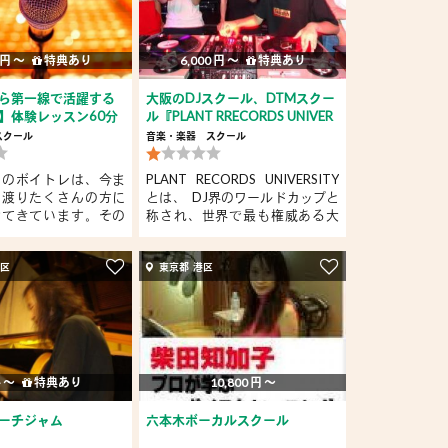
 円 〜
特典あり
6,000 円 〜
特典あり
ら第一線で活躍する
大阪のDJスクール、DTMスクー
】体験レッスン60分
ル『PLANT RRECORDS UNIVER
SITY』
スクール
音楽・楽器
スクール
オのボイトレは、今ま
PLANT RECORDS UNIVERSITY
に渡りたくさんの方に
とは、 ​ DJ界のワールドカップと
けてきています。その
称され、世界で最も権威ある大
会、...
島区
東京都 港区
 〜
特典あり
10,800 円 〜
ーチジャム
六本木ボーカルスクール