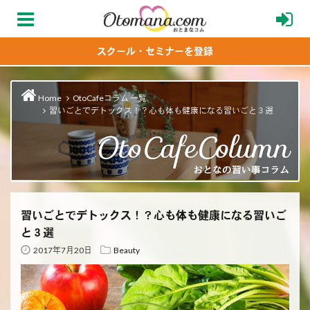
スクール・セミナーを登録
Home
OtoCafeコラム 一覧
習いごとでデトックス！？心も体も健康になる習いごと３選
習いごとでデトックス！？心も体も健康になる習いご
と３選
2017年7月20日
Beauty