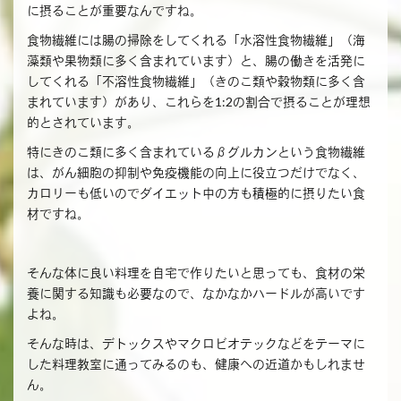
に摂ることが重要なんですね。
食物繊維には腸の掃除をしてくれる「水溶性食物繊維」（海
藻類や果物類に多く含まれています）と、腸の働きを活発に
してくれる「不溶性食物繊維」（きのこ類や穀物類に多く含
まれています）があり、これらを1:2の割合で摂ることが理想
的とされています。
特にきのこ類に多く含まれているβグルカンという食物繊維
は、がん細胞の抑制や免疫機能の向上に役立つだけでなく、
カロリーも低いのでダイエット中の方も積極的に摂りたい食
材ですね。
そんな体に良い料理を自宅で作りたいと思っても、食材の栄
養に関する知識も必要なので、なかなかハードルが高いです
よね。
そんな時は、デトックスやマクロビオテックなどをテーマに
した料理教室に通ってみるのも、健康への近道かもしれませ
ん。