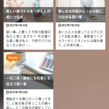
美しい体づくりを！からだの
美しさは内面から！心の美に
美につなが...
つながる習い事
2017年7月12日
2017年7月15日
習い事…と聞くと子供の教育の
良いコスメを使ってエステに行
為だと思いますか？ 今は様々
ってお肌を整え、美容室でヘア
な習い事があり、子供だけでは
カラーをしてオシャレな服を着
なく大人向け・...
て…と外見の美...
Beauty
一石二鳥！趣味にも仕事にも
役立つ習い事
2017年7月16日
朝起きて仕事に行って帰ってき
て…と毎日毎日同じことの繰り
返し… どこか毎日が満足してい